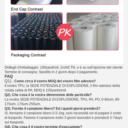
Dettagli d'imballaggio: 100yard/roll, 2roll/CTN, o è su sull'opzione del cliente
Termine di consegna: Spedito in 2 giorni dopo il pagamento.
FAQ
Q1)
. Come circa il vostro MOQ del vostro film adesivo?
Il nostro TPU, la SEDE POTENZIALE DI ESPLOSIONE, il
film
adesivo della
colata calda
di
PA, MOQ è 100yards/roll.
Q2). Che cosa è la vostra dimensione delle particelle?
La nostra SEDE POTENZIALE DI ESPLOSIONE, TPU, PA, PO, 0-80um, 80-
170um, 170um-250um,
Q3). Fornite il campione libero? Ed i quanti giorni prenderà?
Sì, forniamo il campione libero 0.5-1kg, solo necessità voi di pagare il costo
di trasporto. Faremo il campione entro 3 giorni lavorativi e prenderà 3-7days
sul trasporto.
Q4). Che cosa è il vostro termine d'esecuzione?