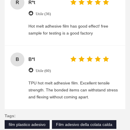
R
R*t
Utile (36)
Hot melt adhesive film has good effect! free
sample for testing is a good factory
B
B*l
Utile (60)
TPU hot melt adhesive film. Excellent tensile
strength. The bonded items can withstand stress
and flexing without coming apart.
Tags:
film plastico adesivo
Film adesivo della colata calda