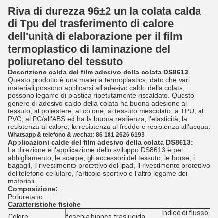
Riva di durezza 96±2 un la colata calda
di Tpu del trasferimento di calore
dell'unità di elaborazione per il film
termoplastico di laminazione del
poliuretano del tessuto
Descrizione calda del film adesivo della colata DS8613
Questo prodotto è una materia termoplastica, dato che vari
materiali possono applicarsi all'adesivo caldo della colata,
possono legame di plastica ripetutamente riscaldato. Questo
genere di adesivo caldo della colata ha buona adesione al
tessuto, al poliestere, al cotone, al tessuto mescolato, a TPU, al
PVC, al PC/all'ABS ed ha la buona resilienza, l'elasticità, la
resistenza al calore, la resistenza al freddo e resistenza all'acqua.
Whatsapp & telefono & wechat: 86 181 2626 6193
Applicazioni calde del film adesivo della colata DS8613:
La direzione e l'applicazione dello sviluppo DS8613 è per
abbigliamento, le scarpe, gli accessori del tessuto, le borse, i
bagagli, il rivestimento protettivo del ipad, il rivestimento protettivo
del telefono cellulare, l'articolo sportivo e l'altro legame dei
materiali.
Composizione:
Poliuretano
Caratteristiche fisiche
Indice di flusso
Colore
foschia bianca traslucida