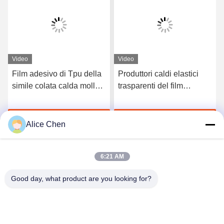
Video
Video
Film adesivo di Tpu della
Produttori caldi elastici
simile colata calda molle
trasparenti del film
di Bemis 3415 Tpu
adesivo della colata del
Polyutethane per tessuto
poliuretano TPU
Chatta Adesso
Chatta Adesso
Alice Chen
6:21 AM
Good day, what product are you looking for?
Shenzhen Tunsing Plastic Products Co., Ltd.
ts02@tunsing.com.cn