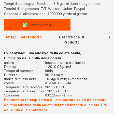
Tempi di consegna: Spedito in 3-5 giorni dopo il pagamento
Termini di pagamento: T/T, Western Union, Paypal
Capacità di alimentazione: 1000000 yarde al giorno
Chatta Adesso
Dettagli Del Prodotto
Descrizione Di
Val
Prodotto
R
Evidenziare:
Film adesivo della colata calda
,
film caldo della colla della colata
colore:
foschia bianca traslucida
Densità:
1.20±0.02g/cm3
Tempo di apertura:
8min
Durezza:
96±2 riva A
Indice di flusso della
10±4g/10min; Circostanza:
colata:
ASTMD1238-04
Temperatura di reologia:
90°C -100°C
Temperatura di esercizio:
120°C -150°C
Spessore:
0.0125mm-1mm
Poliuretano termoplastico di laminazione caldo del tessuto
del film adesivo della colata del trasferimento di calore TPU
dell'unità di elaborazione