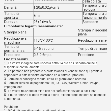
della colata
Temperatura di
Densità
1.20±0.02g/cm3
reologia
Tempo di
Temperatura di
8min
apertura
funzionamento
Durezza
96±2 riva A
Spessore
Circostanze leganti raccomandate:
Stampa in secondo 
Stampa piana
piana
Regolazione a
110℃-130℃
Regolazione a macc
macchina
Tempo di
5-15 secondi
Tempo di permanen
permanenza
Pressione
0.3-0.6mpa
Pressione
I nostri servizi
1.
La vostra indagine sarà risposta entro 24 ore ed il servizio online è
disponibile continuamente.
2.
Le persone ben preparate & professionali di vendite sono qui pronte a
rispondere a tutte le vostre domande ed a trattare i problemi.
3.
Termine di consegna rapido: entro 15 giorni dopo accordo
4.
Termini flessibili di pagamento: T/T, L/C, O/A, Western Union, Paypal,
impegno, ecc.
5.
La vostra relazione di affari con noi sarà confidenziale a tutti i terzi.
6.
Il buon servizio di dopo-vendita offerto, ottiene prego indietro se otteneste
la domanda.
Perché noi:
1.
Più di 10 anni di esperienza di produzione.