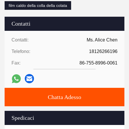
film caldo della colla della colata
Contatti
Contatti:
Ms. Alice Chen
Telefono:
18126266196
Fax:
86-755-8996-0061
Chatta Adesso
Spedicaci