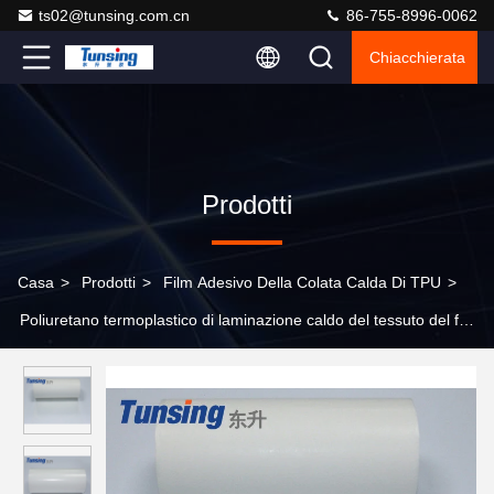
ts02@tunsing.com.cn
86-755-8996-0062
Chiacchierata
Prodotti
Casa
>
Prodotti
>
Film Adesivo Della Colata Calda Di TPU
>
Poliuretano termoplastico di laminazione caldo del tessuto del film
adesivo della colata del trasferimento di calore TPU dell'unità di
elaborazione