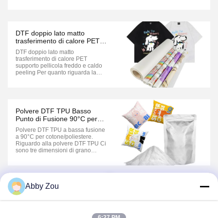
è supportato da carta di rilascio e
può essere riscaldato e plastificato
ripetutamente.TPU, PVC, e ha una
buona sensibilità e resistenza, e
un'ottima resistenza al ...
DTF doppio lato matto
trasferimento di calore PET
supporto pellicola freddo e
DTF doppio lato matto
caldo peeling
trasferimento di calore PET
supporto pellicola freddo e caldo
peeling Per quanto riguarda la
pellicola DTF PETLa pellicola DTF
PET è di due tipi, single-side matt e
double-side mat. Ha due forme.
Fogli:0.075mm*210mm*297mm(A4
) e 0,075mm*297mm*420mm(A3)
Polvere DTF TPU Basso
Rollo:0.075mm*30cm*100m &0...
Punto di Fusione 90°C per
Cotone/Poliestere | Certificato
Polvere DTF TPU a bassa fusione
OEKO-TEX
a 90°C per cotone/poliestere.
Riguardo alla polvere DTF TPU Ci
sono tre dimensioni di grano
diverse 80-200μm è il più diffuso
sul mercato. 80-170 μm è una
polvere ad elevata elasticità. 120-
250 μm sono adatti per abiti più
1
spessi. I nostri prodotti possono
Abby Zou
essere ...
6:27 PM