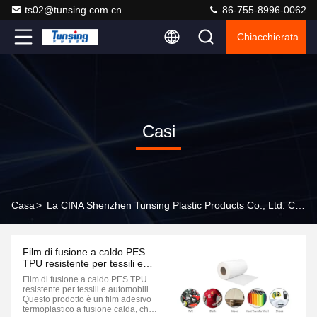
ts02@tunsing.com.cn
86-755-8996-0062
Chiacchierata
Casi
Casa
>
La CINA Shenzhen Tunsing Plastic Products Co., Ltd. Casi Di Impresa
Film di fusione a caldo PES
TPU resistente per tessili e
automobili
Film di fusione a caldo PES TPU
resistente per tessili e automobili
Questo prodotto è un film adesivo
termoplastico a fusione calda, che