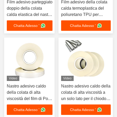
Film adesivo parteggiato
Film adesivo della colata
doppio della colata
calda termoplastica del
calda elastica del nastro
poliuretano TPU per
di Tpu per il tessuto di
tessuto impermeabile
Chatta Adesso '
Chatta Adesso '
tessuto
Video
Video
Nastro adesivo caldo
Nastro adesivo caldo della
della colata di alta
colata di alta viscosità a
viscosità del film di Po
un solo lato per il chiodo
per il chiodo di U
galvanizzato
Chatta Adesso '
Chatta Adesso '