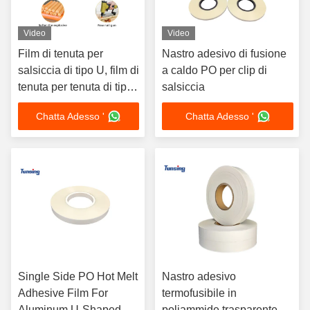
Video
Video
Film di tenuta per
Nastro adesivo di fusione
salsiccia di tipo U, film di
a caldo PO per clip di
tenuta per tenuta di tipo
salsiccia
U, film di tenuta termico
Chatta Adesso '
Chatta Adesso '
a un lato per tenute U e
C
Single Side PO Hot Melt
Nastro adesivo
Adhesive Film For
termofusibile in
Aluminum U-Shaped
poliammide trasparente di