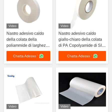
Video
Video
Nastro adesivo caldo
Nastro adesivo caldo
della colata della
giallo-chiaro della colata
poliammide di larghezza
di PA Copolyamide di SIM
della termosaldatura
Card Sticking
Chatta Adesso '
Chatta Adesso '
29mm di PA per SIM
Card
Video
Video