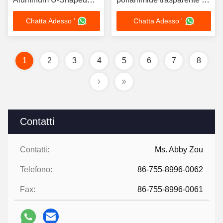
Nail and C-Shaped Nail
buona qualità per carte
Chatta Adesso '
Chatta Adesso '
d'identità e SIM
1
2
3
4
5
6
7
8
Contatti
Contatti:
Ms. Abby Zou
Telefono:
86-755-8996-0062
Fax:
86-755-8996-0061