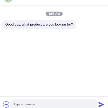
3:55 AM
Good day, what product are you looking for?
Shenzhen Tunsing Plastic Products Co., Ltd.
ts02@tunsing.com.cn
86-755-8996-0062
Zona industriale di Tunsing, villaggio di no. 28 Xiatian, via
di Longtian, distretto di Pingshan, città di Shenzhen,
provincia del Guangdong, Cina
Buona qualità della Cina Film adesivo della colata calda
Fornitore. © di Copyright 2018-2026 Shenzhen Tunsing
Plastic Products Co., Ltd. . Tutti i diritti riservati.