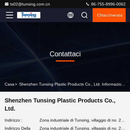
ts02@tunsing.com.cn
86-755-8996-0062
Chiacchierata
Contattaci
Casa
>
Shenzhen Tunsing Plastic Products Co., Ltd. Informazioni Di Contatto
Shenzhen Tunsing Plastic Products Co.,
Ltd.
Indirizzo :
Zona industriale di Tunsing, villaggio di no. 28 Xiatian, via di Longtian, distretto di Pingshan, città di Shenzhen, provincia del Guangdong, Cina
Indirizzo Della
Zona industriale di Tunsing, villaggio di no. 28 Xiatian, via di Longtian, distretto di Pingshan, città di Shenzhen, provincia del Guangdong, Cina