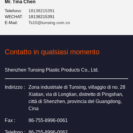
Mr. Tina Chen
Telefono:
18138215391
WECHAT:
18138215391
E-Mail:
Ts10@tunsing.com.cn
Contatto in qualsiasi momento
Shenzhen Tunsing Plastic Products Co., Ltd.
Indirizzo :
Zona industriale di Tunsing, villaggio di no. 28
Xiatian, via di Longtian, distretto di Pingshan,
città di Shenzhen, provincia del Guangdong,
Cina
Fax :
86-755-8996-0061
Telefono :
86-755-8996-0062