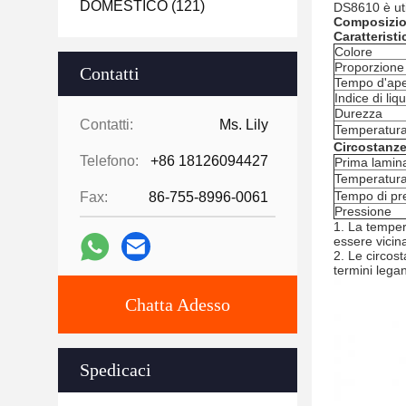
DOMESTICO
(121)
DS8610 è util
Composizio
Caratteristi
Colore
Proporzione
Contatti
Tempo d'ape
Indice di liqu
Durezza
Contatti:
Ms. Lily
Temperatura
Circostanze
Telefono:
+86 18126094427
Prima lamin
Temperatura
Tempo di pr
Fax:
86-755-8996-0061
Pressione
1.
La tempera
essere vicin
2. Le circos
termini legan
Chatta Adesso
Spedicaci