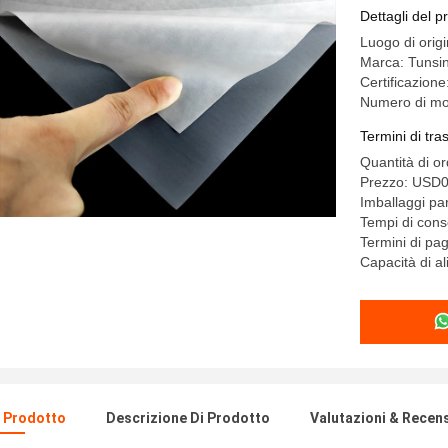
Dettagli del p
Luogo di orig
Marca: Tunsi
Certificazio
Numero di mo
Termini di tr
Quantità di o
Prezzo: USD0
Imballaggi part
Tempi di cons
Termini di pa
Capacità di 
l Prodotto
Descrizione Di Prodotto
Valutazioni & Recen