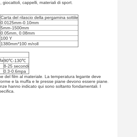
iocattoli, cappelli, materiali di sport.
Carta del rilascio della pergamina sottile
0.0125mm-0.10mm
5mm-1500mm
0.05mm, 0.08mm
e
100 Y
1380mm*100 m/roll
fa
90℃-130℃
8-25 secondi
0.3-0.6mpa
ame del film al materiale. La temperatura legante deve
iforme e la muffa e le presse piane devono essere piane.
tanze hanno indicato qui sono soltanto fondamentali. I
ecifica.