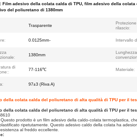
e:
Film adesivo della colata calda di TPU
,
film adesivo della colat
sivo del poliuretano di 1380mm
Protezione
Trasparente
rilascio:
re:
0.0125mm-
Intervallo d
zza
Lunghezza
1380mm
zionale:
convenzion
atura di
77-116℃
Materiale:
ione::
a:
97±3 (Riva A)
 della colata calda del poliuretano di alta qualità di TPU per il te
 della colata calda del poliuretano di alta qualità di TPU per il te
S8610
 Questo prodotto è un film adesivo della caldo-colata termoplastica, che
 plastificato ripetutamente. Questo adesivo caldo della colata ha adesio
resistenza al freddo eccellente.
e: