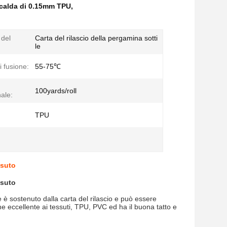
a calda di 0.15mm TPU
,
 del
Carta del rilascio della pergamina sotti
le
i fusione:
55-75℃
100yards/roll
ale:
TPU
ssuto
ssuto
 è sostenuto dalla carta del rilascio e può essere
ne eccellente ai tessuti, TPU, PVC ed ha il buona tatto e