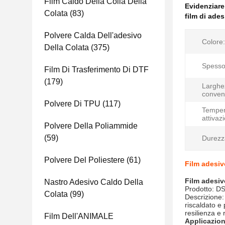
Film Caldo Della Colla Della
Evidenziar
Colata
(83)
film di ade
Polvere Calda Dell'adesivo
Colore:
Della Colata
(375)
Spesso
Film Di Trasferimento Di DTF
(179)
Larghe
conven
Polvere Di TPU
(117)
Temper
attivaz
Polvere Della Poliammide
(59)
Durezz
Polvere Del Poliestere
(61)
Film adesivo
Film adesivo
Nastro Adesivo Caldo Della
Prodotto: D
Colata
(99)
Descrizione:
riscaldato e
resilienza e 
Film Dell'ANIMALE
Applicazion