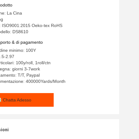
rodotto
ine: La Cina
ng
ne: ISO9001:2015 Oeko-tex RoHS
dello: DS8610
asporto & di pagamento
rdine minimo: 100Y
.5-2.97
icolari: 100y/roll, 1roll/ctn
egna: giorni 3-7work
gamento: T/T, Paypal
alimentazione: 400000Yards/Month
Chatta Adesso
sioni