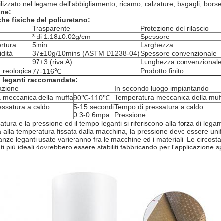
izzato nel legame dell'abbigliamento, ricamo, calzature, bagagli, borse, g
ne:
che fisiche del poliuretano:
Trasparente
Protezione del rilascio
³ di 1.18±0.02g/cm
Spessore
rtura
5min
Larghezza
idità
37±10g/10mins (ASTM D1238-04)
Spessore convenzionale
97±3 (riva A)
Lunghezza convenzional
 reologica
Prodotto finito
77-116℃
 leganti raccomandate:
azione
In secondo luogo impiantando
 meccanica della muffa
Temperatura meccanica della muf
90℃-110℃
essatura a caldo
5-15 secondi
Tempo di pressatura a caldo
0.3-0.6mpa
Pressione
tura e la pressione ed il tempo leganti si riferiscono alla forza di leg
a alla temperatura fissata dalla macchina, la pressione deve essere un
tanze leganti usate varieranno fra le macchine ed i materiali. Le circos
ti più ideali dovrebbero essere stabiliti fabbricando per l'applicazione sp