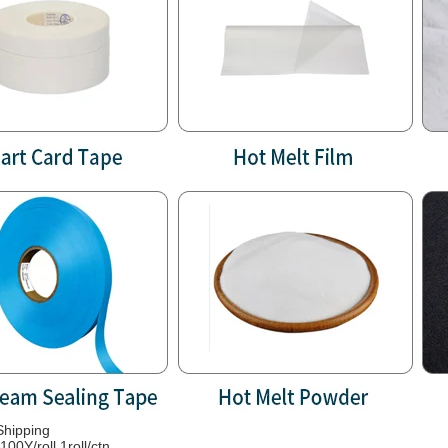
hipping
100Y/roll 1roll/ctn