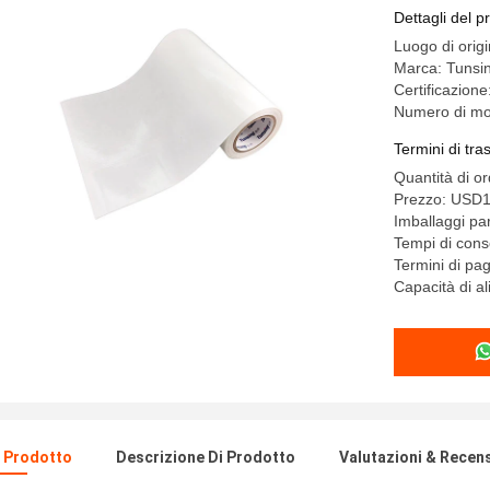
Dettagli del p
Luogo di orig
Marca: Tunsi
Certificazio
Numero di mo
Termini di tr
Quantità di o
Prezzo: USD1
Imballaggi part
Tempi di cons
Termini di pa
Capacità di 
l Prodotto
Descrizione Di Prodotto
Valutazioni & Recen