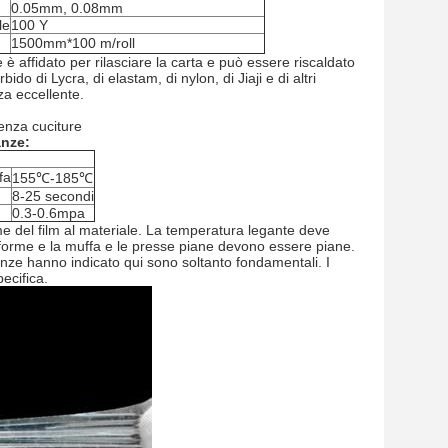
0.05mm, 0.08mm
le
100 Y
1500mm*100 m/roll
è affidato per rilasciare la carta e può essere riscaldato
o di Lycra, di elastam, di nylon, di Jiaji e di altri
za eccellente.
enza cuciture
anze:
fa
155℃-185℃
8-25 secondi
0.3-0.6mpa
ame del film al materiale. La temperatura legante deve
iforme e la muffa e le presse piane devono essere piane.
tanze hanno indicato qui sono soltanto fondamentali. I
ecifica.