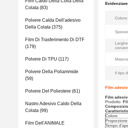
Film Caldo Della Colla Della
Evidenziar
Colata
(83)
Colore:
Polvere Calda Dell'adesivo
Della Colata
(375)
Spesso
Film Di Trasferimento Di DTF
Larghe
(179)
conven
Polvere Di TPU
(117)
Materia
Polvere Della Poliammide
Il tipo 
(59)
Film adesivo
Polvere Del Poliestere
(61)
Film adesivo
Prodotto:
Fi
Nastro Adesivo Caldo Della
Composizio
Colata
(99)
Caratteristi
Colore
Proporzione
Film Dell'ANIMALE
Tempo d'ape