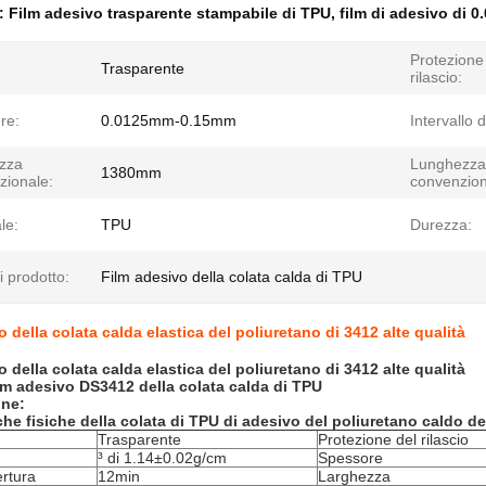
e:
Film adesivo trasparente stampabile di TPU
,
film di adesivo di
Protezione
Trasparente
rilascio:
re:
0.0125mm-0.15mm
Intervallo d
zza
Lunghezza
1380mm
zionale:
convenzion
le:
TPU
Durezza:
di prodotto:
Film adesivo della colata calda di TPU
 della colata calda elastica del poliuretano di 3412 alte qualità
 della colata calda elastica del poliuretano di 3412 alte qualità
lm adesivo
DS3412
della colata calda
di
TPU
ne:
che fisiche
della colata di TPU di adesivo
del poliuretano
caldo
de
Trasparente
Protezione del rilascio
³ di 1.14±0.02g/cm
Spessore
rtura
12min
Larghezza