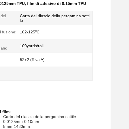
 0.0125mm TPU
,
film di adesivo di 0.15mm TPU
 del
Carta del rilascio della pergamina sotti
le
i fusione:
102-125℃
100yards/roll
ale:
52±2 (Riva A)
l
film
:
Carta del rilascio della pergamina sottile
0.0125mm-0.10mm
5mm-1480mm