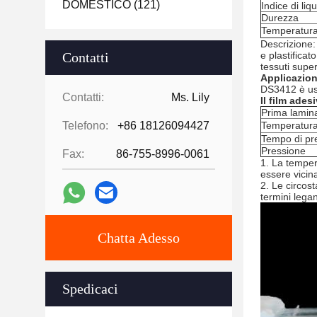
DOMESTICO
(121)
Indice di liqu
Durezza
Temperatura
Descrizione:
Contatti
e plastificat
tessuti super
Applicazion
DS3412 è usa
Contatti:
Ms. Lily
Il film ades
Prima lamin
Telefono:
+86 18126094427
Temperatura
Tempo di pr
Pressione
Fax:
86-755-8996-0061
1.
La tempera
essere vicin
2. Le circos
termini legan
Chatta Adesso
Spedicaci