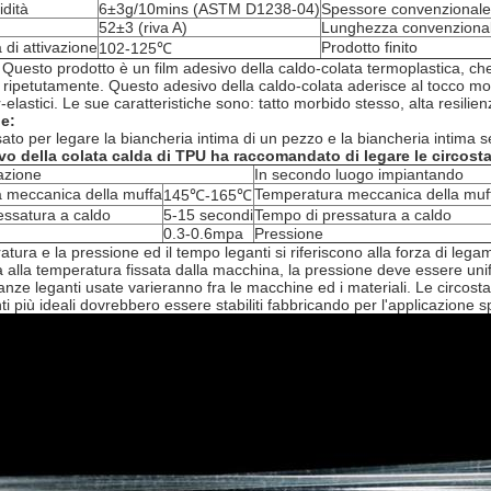
idità
6±3g/10mins (ASTM D1238-04)
Spessore convenzionale
52±3 (riva A)
Lunghezza convenziona
 di
attivazione
Prodotto finito
102-125℃
 Questo prodotto è un film adesivo della caldo-colata termoplastica, che 
o ripetutamente. Questo adesivo della caldo-colata aderisce al tocco morbid
-elastici. Le sue caratteristiche sono: tatto morbido stesso, alta resilien
e:
to per legare la biancheria intima di un pezzo e la biancheria intima s
ivo della colata calda di TPU
ha raccomandato di legare le circost
azione
In secondo luogo impiantando
 meccanica della muffa
Temperatura meccanica della muf
145℃-165℃
essatura a caldo
5-15 secondi
Tempo di pressatura a caldo
0.3-0.6mpa
Pressione
tura e la pressione ed il tempo leganti si riferiscono alla forza di leg
a alla temperatura fissata dalla macchina, la pressione deve essere un
tanze leganti usate varieranno fra le macchine ed i materiali. Le circos
ti più ideali dovrebbero essere stabiliti fabbricando per l'applicazione sp