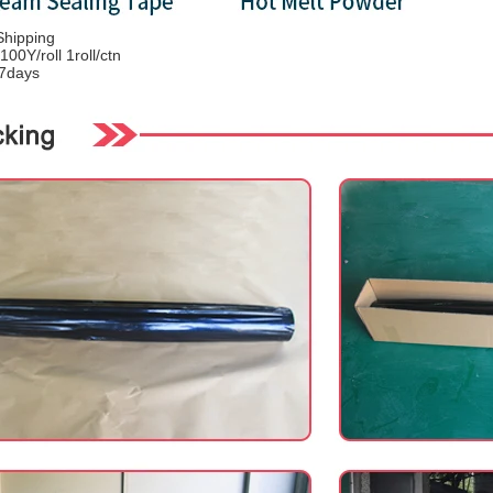
hipping
100Y/roll 1roll/ctn
-7days