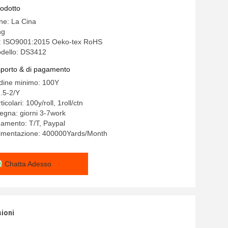
rodotto
ine: La Cina
ng
ne: ISO9001:2015 Oeko-tex RoHS
dello: DS3412
asporto & di pagamento
rdine minimo: 100Y
.5-2/Y
icolari: 100y/roll, 1roll/ctn
egna: giorni 3-7work
gamento: T/T, Paypal
alimentazione: 400000Yards/Month
Chatta Adesso
sioni