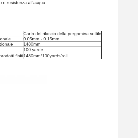
o e resistenza all'acqua.
Carta del rilascio della pergamina sottile
onale
0.05mm - 0.15mm
ionale
1480mm
100 yarde
rodotti finiti
1480mm*100yards/roll