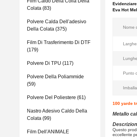
Film Caldo Della Colla Della
Evidenziar
Colata
(83)
Eva Hot Mel
Polvere Calda Dell'adesivo
Nome d
Della Colata
(375)
Film Di Trasferimento Di DTF
Larghe
(179)
Lunghe
Polvere Di TPU
(117)
Punto d
Polvere Della Poliammide
(59)
Imballa
Polvere Del Poliestere
(61)
100 yarde t
Nastro Adesivo Caldo Della
Metallo ca
Colata
(99)
Descrizion
Questo prodo
Film Dell'ANIMALE
eccellente p