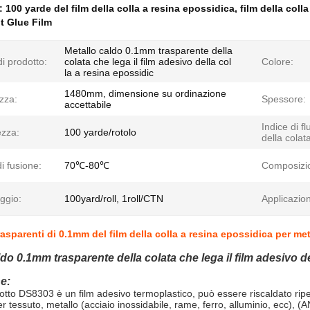
e:
100 yarde del film della colla a resina epossidica
,
film della coll
t Glue Film
Metallo caldo 0.1mm trasparente della
i prodotto:
colata che lega il film adesivo della col
Colore:
la a resina epossidic
1480mm, dimensione su ordinazione
zza:
Spessore:
accettabile
Indice di f
zza:
100 yarde/rotolo
della colat
i fusione:
70℃-80℃
Composizi
ggio:
100yard/roll, 1roll/CTN
Applicazio
rasparenti di 0.1mm del film della colla a resina epossidica per met
ldo 0.1mm trasparente della colata che lega il film adesivo d
e:
tto DS8303 è un film adesivo termoplastico, può essere riscaldato rip
er tessuto, metallo (acciaio inossidabile, rame, ferro, alluminio, ecc)