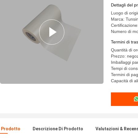
Dettagli del p
Luogo di orig
Marca: Tunsi
Certificazion
Numero di mo
Termini di tr
Quantità di o
Prezzo: negoz
Imballaggi par
Tempi di cons
Termini di pa
Capacità di 
l Prodotto
Descrizione Di Prodotto
Valutazioni & Recen