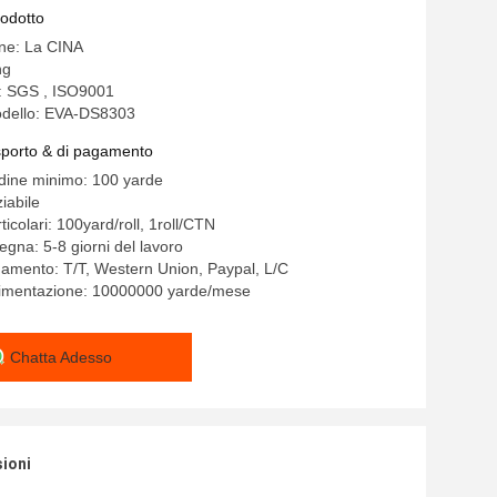
rodotto
ine: La CINA
ng
e: SGS , ISO9001
dello: EVA-DS8303
asporto & di pagamento
rdine minimo: 100 yarde
iabile
ticolari: 100yard/roll, 1roll/CTN
egna: 5-8 giorni del lavoro
gamento: T/T, Western Union, Paypal, L/C
alimentazione: 10000000 yarde/mese
Chatta Adesso
sioni