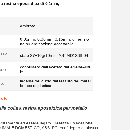
a a resina epossidica di 0.1mm
,
ambrato
0.05mm, 0.08mm, 0.15mm, dimensio
ne su ordinazione accettabile
lusso
stato 27±10g/10min: ASTMD1238-04
a:
copolimero dell'acetato del etilene-vini
one:
le
legame del cuoio del tessuto del metal
ne:
lo, ecc di plastica
allo
ella colla a resina epossidica per metallo
etutamente ed essere legato. Realizza un'adesione
, (ANIMALE DOMESTICO, ABS, PC, ecc.) legno di plastica