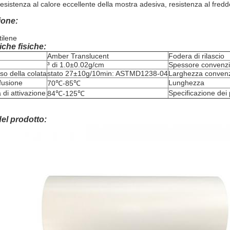
resistenza al calore eccellente della mostra adesiva, resistenza al fredd
one:
tilene
iche fisiche:
Amber Translucent
Fodera di rilascio
³ di 1.0±0.02g/cm
Spessore convenzi
sso della colata
stato 27±10g/10min: ASTMD1238-04
Larghezza convenz
 fusione
Lunghezza
70℃-85℃
di attivazione
Specificazione dei p
84℃-125℃
el prodotto: