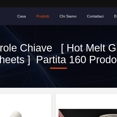
Casa
Prodotti
Chi Siamo
Contattaci
E
role Chiave [ Hot Melt G
heets ] Partita 160 Prodot