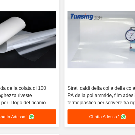
lda della colata di 100
Strati caldi della colla della cola
nghezza riveste
PA della poliammide, film ades
 per il logo del ricamo
termoplastico per scrivere tra ri
riga
hatta Adesso '
Chatta Adesso '