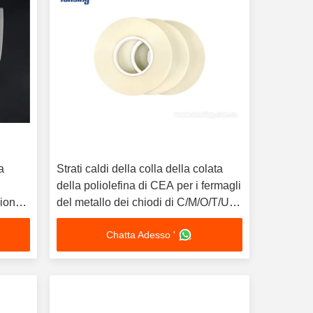
a
Strati caldi della colla della colata
della poliolefina di CEA per i fermagli
sione
del metallo dei chiodi di C/M/O/T/U-
Type
Chatta Adesso '