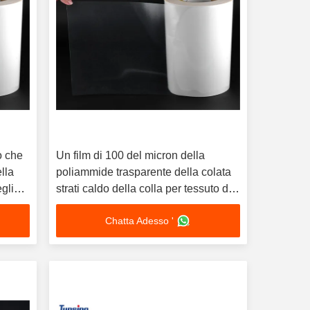
o che
Un film di 100 del micron della
ella
poliammide trasparente della colata
gli
strati caldo della colla per tessuto di
nylon
Chatta Adesso '