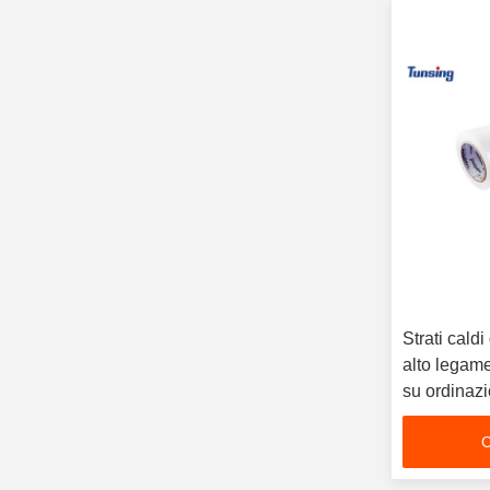
Strati caldi
alto legame
su ordinazi
colata
C