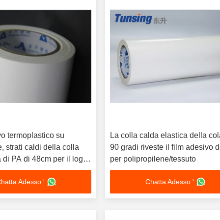
vo termoplastico su
La colla calda elastica della co
 strati caldi della colla
90 gradi riveste il film adesivo 
a di PA di 48cm per il logo
per polipropilene/tessuto
hatta Adesso '
Chatta Adesso '