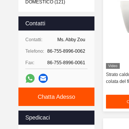
DOMESTICO
(121)
Contatti
Contatti:
Ms. Abby Zou
Telefono:
86-755-8996-0062
Fax:
86-755-8996-0061
Video
Strato cald
colata del f
Chatta Adesso
C
Spedicaci