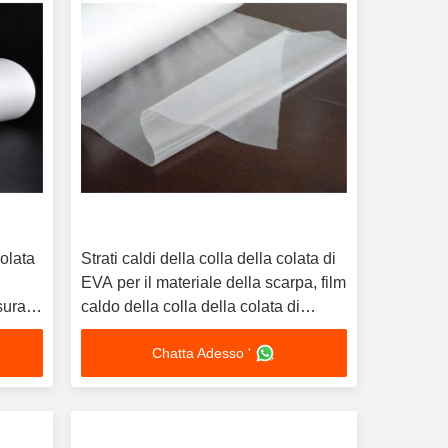
colata
Strati caldi della colla della colata di
EVA per il materiale della scarpa, film
sura
caldo della colla della colata di
larghezza di 138CM
Chatta Adesso '