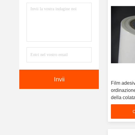
Invii
Film adesi
ordinazione,
della colat
del ricamo
C