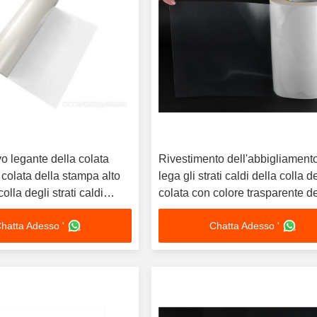
o legante della colata
Rivestimento dell'abbigliament
 colata della stampa alto
lega gli strati caldi della colla d
lla degli strati caldi
colata con colore trasparente de
azzurri
hatta Adesso '
Chatta Adesso '