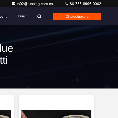
ts02@tunsing.com.cn
86-755-8996-0062
venti
Chiacchierata
Italian
lue
ti