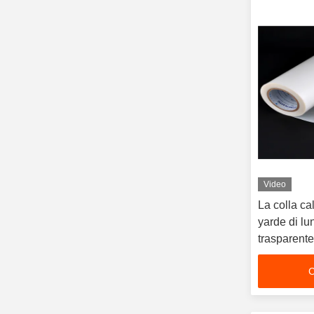
Video
La colla ca
yarde di lu
trasparente
C