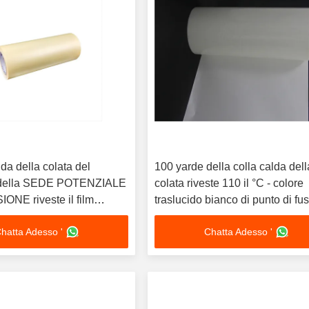
lda della colata del
100 yarde della colla calda dell
e della SEDE POTENZIALE
colata riveste 110 il °C - colore
ONE riveste il film
traslucido bianco di punto di fu
co modificato per lo
di 120 °C
hatta Adesso '
Chatta Adesso '
i precisione