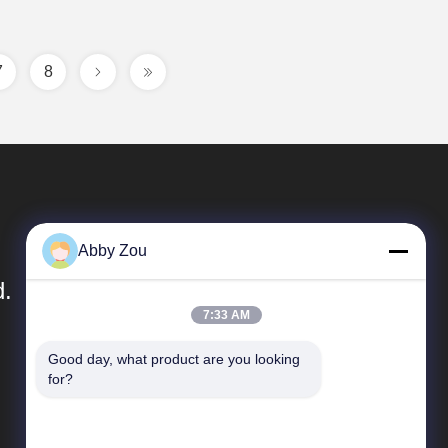
7
8
Abby Zou
d.
7:33 AM
Link Veloci
Good day, what product are you looking 
for?
Profilo aziendale
Giro della fabbrica