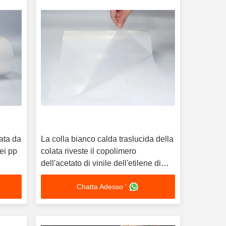
lata da
La colla bianco calda traslucida della
dei pp
colata riveste il copolimero
dell'acetato di vinile dell'etilene di
Eva
Chatta Adesso '