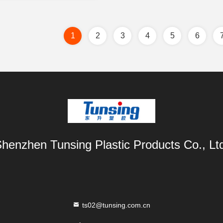
1
2
3
4
5
6
henzhen Tunsing Plastic Products Co., Lt
ts02@tunsing.com.cn