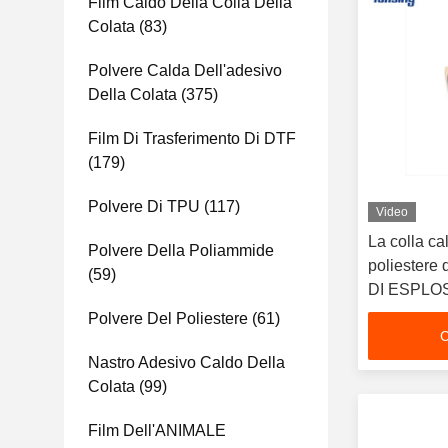
Film Caldo Della Colla Della
Colata
(83)
Polvere Calda Dell'adesivo
Della Colata
(375)
Film Di Trasferimento Di DTF
(179)
Polvere Di TPU
(117)
Video
La colla ca
Polvere Della Poliammide
poliester
(59)
DI ESPLOSI
termoplasti
Polvere Del Poliestere
(61)
C
strumento d
Nastro Adesivo Caldo Della
Colata
(99)
Film Dell'ANIMALE