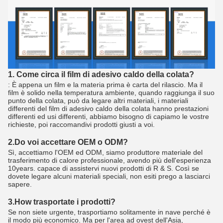
1. Come circa il film di adesivo caldo della colata?
: È appena un film e la materia prima è carta del rilascio. Ma il
film è solido nella temperatura ambiente, quando raggiunga il suo
punto della colata, può da legare altri materiali, i materiali
differenti del film di adesivo caldo della colata hanno prestazioni
differenti ed usi differenti, abbiamo bisogno di capiamo le vostre
richieste, poi raccomandivi prodotti giusti a voi.
2.Do voi accettare OEM o ODM?
Sì, accettiamo l'OEM ed ODM, siamo produttore materiale del
trasferimento di calore professionale, avendo più dell'esperienza
10years. capace di assistervi nuovi prodotti di R & S. Così se
dovete legare alcuni materiali speciali, non esiti prego a lasciarci
sapere.
3.How trasportate i prodotti?
Se non siete urgente, trasportiamo solitamente in nave perché è
il modo più economico. Ma per l'area ad ovest dell'Asia,