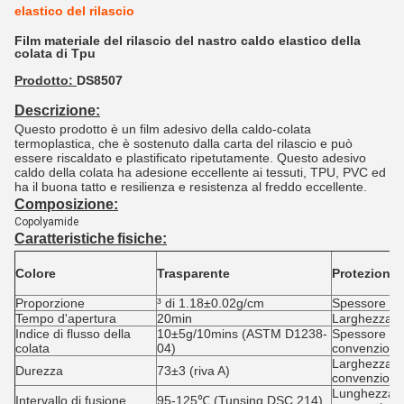
elastico del rilascio
Film materiale del rilascio del nastro caldo elastico della
colata di Tpu
Prodotto:
DS8507
Descrizione:
Questo prodotto è un film adesivo della caldo-colata
termoplastica, che è sostenuto dalla carta del rilascio e può
essere riscaldato e plastificato ripetutamente. Questo adesivo
caldo della colata ha adesione eccellente ai tessuti, TPU, PVC ed
ha il buona tatto e resilienza e resistenza al freddo eccellente.
Composizione:
Copolyamide
Caratteristiche
fisiche
:
Colore
Trasparente
Protezione d
Proporzione
³ di 1.18±0.02g/cm
Spessore
Tempo d'apertura
20min
Larghezza
Indice di flusso della
10±5g/10mins (ASTM D1238-
Spessore
colata
04)
convenziona
Larghezza
Durezza
73±3 (riva A)
convenziona
Lunghezza
Intervallo di fusione
95-125℃ (Tunsing DSC 214)