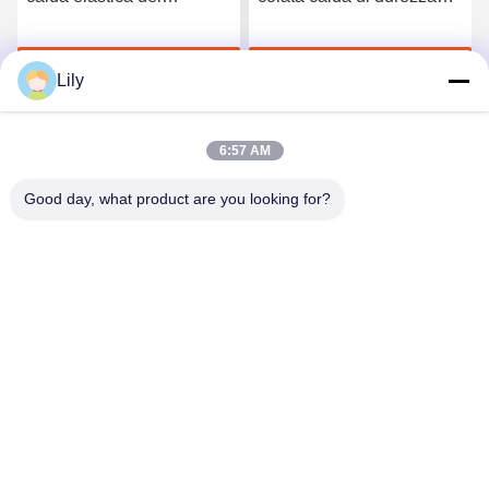
poliuretano di 3412 alte
TPU della riva A per la
qualità
biancheria intima senza
Chatta Adesso
Chatta Adesso
cuciture
Lily
6:57 AM
Good day, what product are you looking for?
Shenzhen Tunsing Plastic Products Co., Ltd.
ts02@tunsing.com.cn
86-755-8996-0062
Zona industriale di Tunsing, villaggio di no. 28 Xiatian, via
di Longtian, distretto di Pingshan, città di Shenzhen,
provincia del Guangdong, Cina