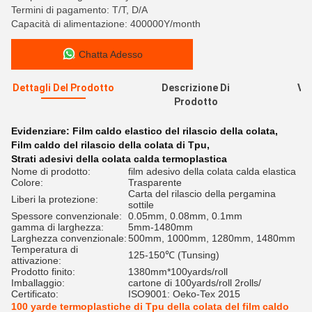
Termini di pagamento: T/T, D/A
Capacità di alimentazione: 400000Y/month
Chatta Adesso
Dettagli Del Prodotto
Descrizione Di
Val
Prodotto
R
Evidenziare:
Film caldo elastico del rilascio della colata
,
Film caldo del rilascio della colata di Tpu
,
Strati adesivi della colata calda termoplastica
Nome di prodotto:
film adesivo della colata calda elastica
Colore:
Trasparente
Carta del rilascio della pergamina
Liberi la protezione:
sottile
Spessore convenzionale:
0.05mm, 0.08mm, 0.1mm
gamma di larghezza:
5mm-1480mm
Larghezza convenzionale:
500mm, 1000mm, 1280mm, 1480mm
Temperatura di
125-150℃ (Tunsing)
attivazione:
Prodotto finito:
1380mm*100yards/roll
Imballaggio:
cartone di 100yards/roll 2rolls/
Certificato:
ISO9001: Oeko-Tex 2015
100 yarde termoplastiche di Tpu della colata del film caldo