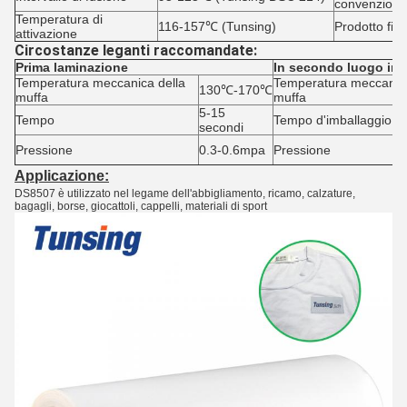
convenziona
Temperatura di
116-157℃ (Tunsing)
Prodotto fini
attivazione
Circostanze leganti raccomandate:
Prima laminazione
In secondo luogo im
Temperatura meccanica della
Temperatura meccanica
130℃-170℃
muffa
muffa
5-15
Tempo
Tempo d'imballaggio
secondi
Pressione
0.3-0.6mpa
Pressione
Applicazione:
DS8507 è utilizzato nel legame dell'abbigliamento, ricamo, calzature,
bagagli, borse, giocattoli, cappelli, materiali di sport