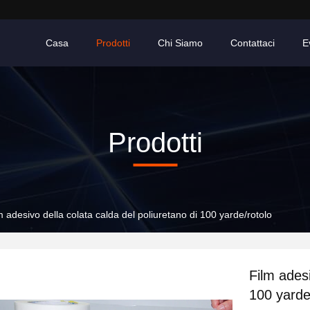
Casa
Prodotti
Chi Siamo
Contattaci
E
Prodotti
m adesivo della colata calda del poliuretano di 100 yarde/rotolo
Film adesi
100 yarde