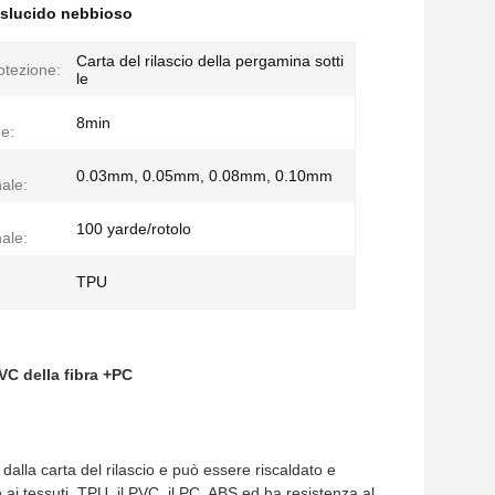
raslucido nebbioso
Carta del rilascio della pergamina sotti
rotezione:
le
8min
e:
0.03mm, 0.05mm, 0.08mm, 0.10mm
ale:
100 yarde/rotolo
ale:
TPU
PVC della fibra +PC
dalla carta del rilascio
e
può essere riscaldato e
ai tessuti, TPU, il PVC, il PC, ABS ed ha resistenza al