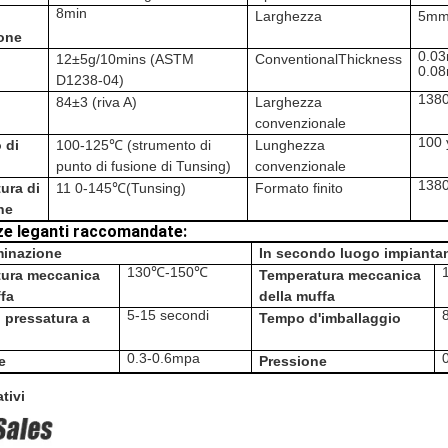
8min
i
Larghezza
5mm
one
0.0
12±5g/10mins (
ASTM
ConventionalThickness
0.0
D1238-04
)
138
84±3 (
riva A
)
Larghezza
convenzionale
100 
o di
100-125℃
(strumento di
Lunghezza
punto di fusione di Tunsing
)
convenzionale
1380
ura di
11
0
-145℃(
Tunsing
)
Formato finito
ne
ze leganti raccomandate:
minazione
In secondo luogo impianta
130℃-150℃
ura meccanica
Temperatura meccanica
ffa
della muffa
5-15 secondi
 pressatura a
Tempo d'imballaggio
0.3-0.6mpa
e
Pressione
ativi