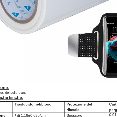
one:
tesi del poliuretano
tiche
fisiche
:
Traslucido nebbioso
Protezione del
Cart
rilascio
perg
0.0
one
³ di 1.18±0.02g/cm
Spessore