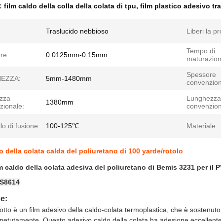
e:
film caldo della colla della colata di tpu
,
film plastico adesivo t
Traslucido nebbioso
Liberi la p
Tempo di
re:
0.0125mm-0.15mm
maturazion
Spessore
EZZA:
5mm-1480mm
convenzion
zza
Lunghezza
1380mm
zionale:
convenzion
llo di fusione:
100-125℃
Materiale:
o della colata calda del poliuretano di 100 yarde/rotolo
lm caldo della colata adesiva del poliuretano di Bemis 3231 per il 
S8614
e:
tto è un film adesivo della
caldo-
colata termoplastica, che è sostenuto 
 ripetutamente. Questo adesivo caldo della colata ha adesione eccellente 