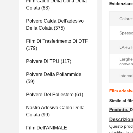
Film Caldo Della Colla Della
Evidenziar
Colata
(83)
Colore:
Polvere Calda Dell'adesivo
Della Colata
(375)
Spesso
Film Di Trasferimento Di DTF
LARGH
(179)
Larghe
Polvere Di TPU
(117)
conven
Polvere Della Poliammide
Interva
(59)
Film adesiv
Polvere Del Poliestere
(61)
Simile al fi
Nastro Adesivo Caldo Della
Prodotto:
D
Colata
(99)
Descrizion
Questo prodo
Film Dell'ANIMALE
plastificato