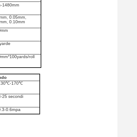
-1480mm
3mm, 0.05mm,
8mm, 0.10mm
0mm
yarde
mm*100yards/roll
ndo
130℃-170℃
8-25 secondi
0.3-0.6mpa