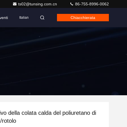
ts02@tunsing.com.cn
86-755-8996-0062
venti
Chiacchierata
Italian
vo della colata calda del poliuretano di
/rotolo