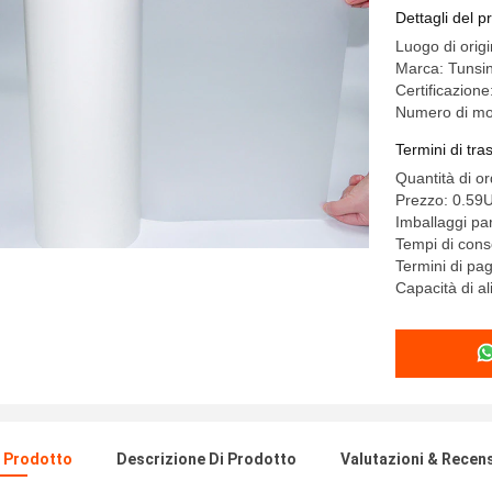
Dettagli del p
Luogo di orig
Marca: Tunsi
Certificazion
Numero di mo
Termini di tr
Quantità di o
Prezzo: 0.5
Imballaggi par
Tempi di con
Termini di pa
Capacità di 
l Prodotto
Descrizione Di Prodotto
Valutazioni & Recen