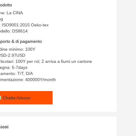
rodotto
ine: La CINA
ng
e: ISO9001:2015 Oeko-tex
dello: DS8614
asporto & di pagamento
rdine minimo: 100Y
9USD-2.97USD
ticolari: 100Y per rol, 2 arriva a fiumi un cartone
segna: 5-7days
gamento: T/T, D/A
alimentazione: 400000Y/month
Chatta Adesso
sioni