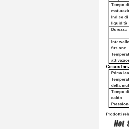
Tempo d
maturazi
Indice di
liquidità
Durezza
Intervall
fusione
Temperat
attivazio
Circostan
Prima la
Temperat
della mu
Tempo di
caldo
Pression
Prodotti rel