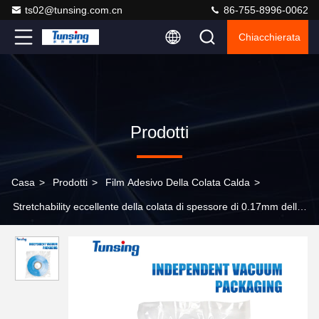
ts02@tunsing.com.cn
86-755-8996-0062
Chiacchierata
Prodotti
Casa
>
Prodotti
>
Film Adesivo Della Colata Calda
>
Stretchability eccellente della colata di spessore di 0.17mm della
colla allungamento caldo del film di grande