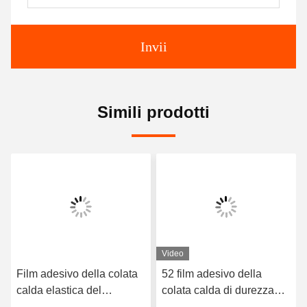
Invii
Simili prodotti
Video
Film adesivo della colata
52 film adesivo della
calda elastica del
colata calda di durezza
poliuretano di 3412 alte
TPU della riva A per la