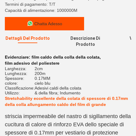
Termini di pagamento: T/T
Capacità di alimentazione: 1000000M
Chatta Adesso
Dettagli Del Prodotto
Descrizione Di
Val
Prodotto
R
Evidenziare:
film caldo della colla della colata
,
film adesivo del poliestere
Larghezza:
2cm
Lunghezza:
200m
Spessore:
0.17MM
colore:
cielo blu
Classificazione:
Adesivi caldi della colata
Utilizzo:
& della fibra; Indumento
Stretchability eccellente della colata di spessore di 0.17mm
della colla allungamento caldo del film di grande
striscia impermeabile del nastro di sigillamento della
cucitura di calore di rinforzo EVA dello speciale di
spessore di 0.17mm per vestiario di protezione