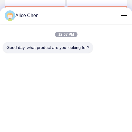
qualità
biancheria intima senza
Chatta Adesso
Chatta Adesso
cuciture
Alice Chen
12:07 PM
Good day, what product are you looking for?
Shenzhen Tunsing Plastic Products Co., Ltd.
ts02@tunsing.com.cn
86-755-8996-0062
Zona industriale di Tunsing, villaggio di no. 28 Xiatian, via
di Longtian, distretto di Pingshan, città di Shenzhen,
provincia del Guangdong, Cina