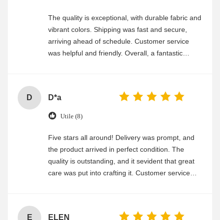
The quality is exceptional, with durable fabric and
vibrant colors. Shipping was fast and secure,
arriving ahead of schedule. Customer service
was helpful and friendly. Overall, a fantastic
experience
D
D*a
Utile (8)
Five stars all around! Delivery was prompt, and
the product arrived in perfect condition. The
quality is outstanding, and it sevident that great
care was put into crafting it. Customer service
was friendly and efficient, ensuring a smooth and
enjoyable shopping experience.
E
ELEN