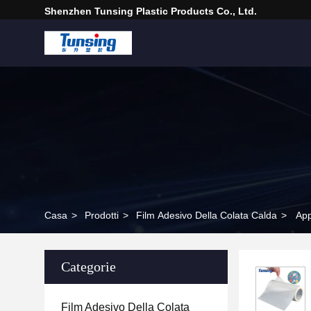
Shenzhen Tunsing Plastic Products Co., Ltd.
Casa
>
Prodotti
>
Film Adesivo Della Colata Calda
>
App
Categorie
Film Adesivo Della Colata