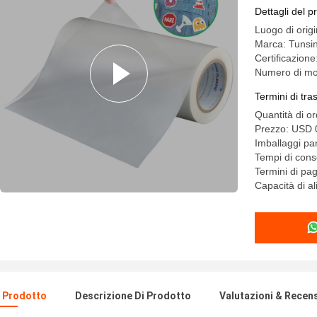
Dettagli del p
Luogo di orig
Marca: Tunsi
Certificazio
Numero di mo
Termini di tr
Quantità di o
Prezzo: USD 
Imballaggi par
Tempi di cons
Termini di pa
Capacità di 
l Prodotto
Descrizione Di Prodotto
Valutazioni & Recen