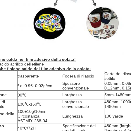
e calda nel film adesivo della colata:
ido acrilico dell'etilene
che fisiche calde del film adesivo della colata:
Carta del rila
trasparente
Fodera di rilascio
sottile
Spessore
0.05mm, 0.0
³ di 0.96±0.02g/cm
convenzionale
0.12mm, 0.1
ione
Larghezza
5mm-1480m
90℃
 di
Larghezza
480mm, 1000
130℃-160℃
nto
convenzionale
1480mm
100±10g/10min;
sso della
Circostanza:
Lunghezza
100 yarde
ASTMD1238-04
po
Specificazione dei
480mm (largh
40°C/72H
prodotti finiti
(lunghezza) /ro