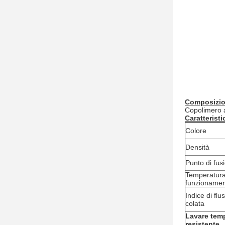
Composizion
Copolimero ac
Caratteristi
Colore
Densità
Punto di fus
Temperatura
funzioname
Indice di flu
colata
Lavare tem
resistente