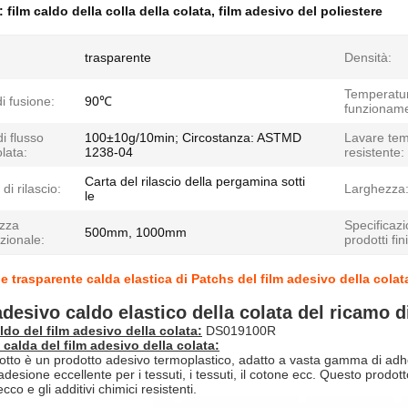
e:
film caldo della colla della colata
,
film adesivo del poliestere
trasparente
Densità:
Temperatur
i fusione:
90℃
funzioname
di flusso
100±10g/10min; Circostanza: ASTMD
Lavare te
olata:
1238-04
resistente:
Carta del rilascio della pergamina sotti
di rilascio:
Larghezza
le
zza
Specificazi
500mm, 1000mm
zionale:
prodotti fini
e trasparente calda elastica di Patchs del film adesivo della colat
adesivo caldo elastico della colata del ricamo
ldo del film adesivo della colata:
DS019100R
 calda del film adesivo della colata:
tto è un prodotto adesivo termoplastico, adatto a vasta gamma di adh
desione eccellente per i tessuti, i tessuti, il cotone ecc. Questo prodot
cco e gli additivi chimici resistenti.