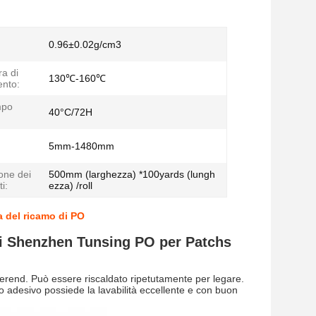
0.96±0.02g/cm3
a di
130℃-160℃
nto:
mpo
40°C/72H
:
5mm-1480mm
one dei
500mm (larghezza) *100yards (lungh
ti:
ezza) /roll
a del ricamo di PO
 di Shenzhen Tunsing PO per Patchs
erend. Può essere riscaldato ripetutamente per legare.
to adesivo possiede la lavabilità eccellente e con buon