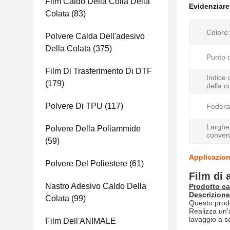
Film Caldo Della Colla Della
Evidenziar
Colata
(83)
Colore:
Polvere Calda Dell'adesivo
Della Colata
(375)
Punto d
Film Di Trasferimento Di DTF
Indice 
(179)
della c
Polvere Di TPU
(117)
Fodera 
Larghe
Polvere Della Poliammide
conven
(59)
Applicazion
Polvere Del Poliestere
(61)
Film di 
Nastro Adesivo Caldo Della
Prodotto ca
Descrizione
Colata
(99)
Questo prodo
Realizza un'a
lavaggio a se
Film Dell'ANIMALE