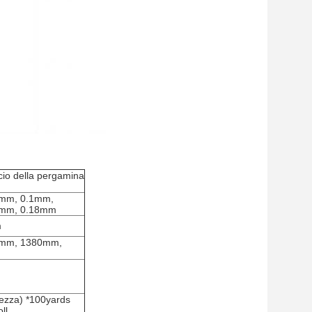
scio della pergamina
8mm, 0.1mm,
5mm, 0.18mm
m
mm, 1380mm,
ezza) *100yards
ll