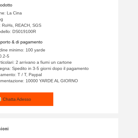
rodotto
ine: La Cina
ng
ne: RoHs, REACH, SGS
dello: DS019100R
asporto & di pagamento
rdine minimo: 100 yarde
0.2-5
ticolari: 2 arrivano a fiumi un cartone
egna: Spedito in 3-5 giorni dopo il pagamento
gamento: T / T, Paypal
alimentazione: 10000 YARDE AL GIORNO
Chatta Adesso
sioni