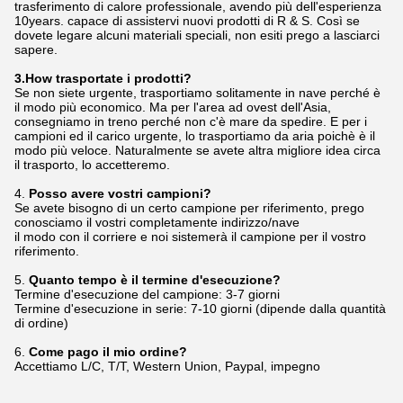
trasferimento di calore professionale, avendo più dell'esperienza
10years. capace di assistervi nuovi prodotti di R & S. Così se
dovete legare alcuni materiali speciali, non esiti prego a lasciarci
sapere.
3.How trasportate i prodotti?
Se non siete urgente, trasportiamo solitamente in nave perché è
il modo più economico. Ma per l'area ad ovest dell'Asia,
consegniamo in treno perché non c'è mare da spedire. E per i
campioni ed il carico urgente, lo trasportiamo da aria poichè è il
modo più veloce. Naturalmente se avete altra migliore idea circa
il trasporto, lo accetteremo.
4.
Posso avere vostri campioni?
Se avete bisogno di un certo campione per riferimento, prego
conosciamo il vostri completamente indirizzo/nave
il modo con il corriere e noi sistemerà il campione per il vostro
riferimento.
5.
Quanto tempo è il termine d'esecuzione?
Termine d'esecuzione del campione: 3-7 giorni
Termine d'esecuzione in serie: 7-10 giorni (dipende dalla quantità
di ordine)
6.
Come pago il mio ordine?
Accettiamo L/C, T/T, Western Union, Paypal, impegno