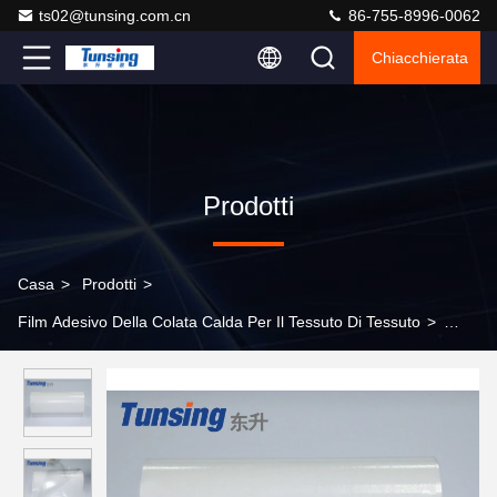
ts02@tunsing.com.cn
86-755-8996-0062
Chiacchierata
Prodotti
Casa
>
Prodotti
>
Film Adesivo Della Colata Calda Per Il Tessuto Di Tessuto
>
Film adesivo della chiara colata calda termoplastica per non la
laminazione del tessuto