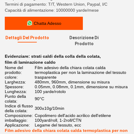
Termini di pagamento: T/T, Western Union, Paypal, l/C
Capacità di alimentazione: 10000000 yarde/mese
Chatta Adesso
Dettagli Del Prodotto
Descrizione Di
Prodotto
Evidenziare:
strati caldi della colla della colata
,
film di laminazione caldo
Nome del
Film adesivo della chiara colata calda
prodotto:
termoplastica per non la laminazione del tessuto
colore:
trasparente
Larghezza:
480mm, 960mm, dimensione su misura
Spessore:
0.05mm, 0.08mm, 0.1mm, dimensione su misura
Lunghezza:
100 yarde/rotolo
Punto della
90°C
colata:
Indice di flusso
300±10g/10min
della colata:
Composizione:
Copolimero dell'acido acrilico dell'etilene
imballaggio:
100yard/roll, 1-2roll/CTN
Applicazione:
Legame del tessuto, ecc
Film adesivo della chiara colata calda termoplastica per non