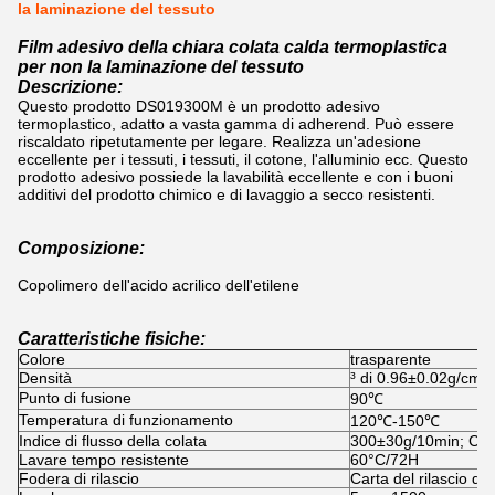
la laminazione del tessuto
Film adesivo della chiara colata calda termoplastica
per non la laminazione del tessuto
Descrizione:
Questo prodotto DS019300M è un prodotto adesivo
termoplastico, adatto a vasta gamma di adherend. Può essere
riscaldato ripetutamente per legare. Realizza un'adesione
eccellente per i tessuti, i tessuti, il cotone, l'alluminio ecc. Questo
prodotto adesivo possiede la lavabilità eccellente e con i buoni
additivi del prodotto chimico e di lavaggio a secco resistenti.
Composizione:
Copolimero dell'acido acrilico dell'etilene
Caratteristiche fisiche:
Colore
trasparente
Densità
³ di 0.96±0.02g/cm
Punto di fusione
90℃
Temperatura di funzionamento
120℃-150℃
Indice di flusso della colata
300±30g/10min; Cir
Lavare tempo resistente
60°C/72H
Fodera di rilascio
Carta del rilascio de