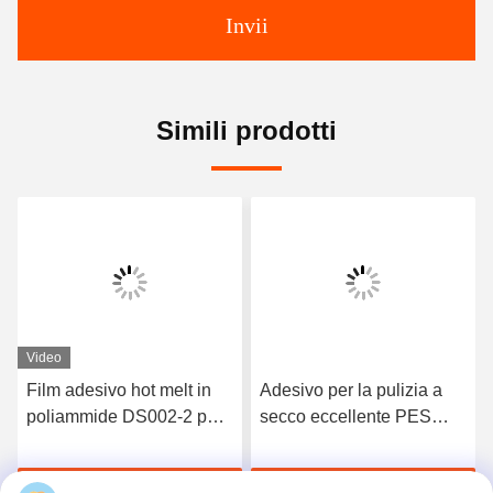
Invii
Simili prodotti
Video
Film adesivo hot melt in
Adesivo per la pulizia a
poliammide DS002-2 per
secco eccellente PES
tessuti 90°C resistente
Poliestere a fusione a
alle alte temperature in
caldo per PVC