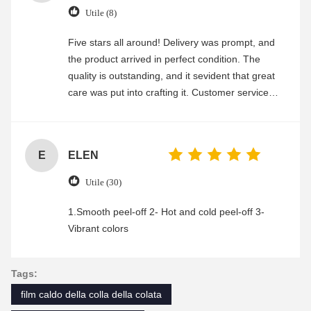
Utile (8)
Five stars all around! Delivery was prompt, and
the product arrived in perfect condition. The
quality is outstanding, and it sevident that great
care was put into crafting it. Customer service
was friendly and efficient, ensuring a smooth and
enjoyable shopping experience.
E
ELEN
Utile (30)
1.Smooth peel-off 2- Hot and cold peel-off 3-
Vibrant colors
Tags:
film caldo della colla della colata