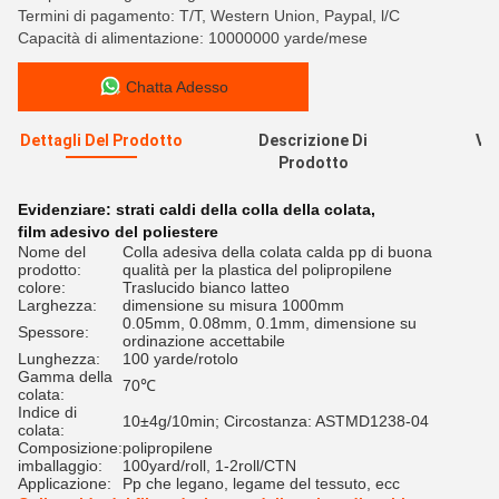
Termini di pagamento: T/T, Western Union, Paypal, l/C
Capacità di alimentazione: 10000000 yarde/mese
Chatta Adesso
Dettagli Del Prodotto
Descrizione Di
Val
Prodotto
R
Evidenziare:
strati caldi della colla della colata
,
film adesivo del poliestere
Nome del
Colla adesiva della colata calda pp di buona
prodotto:
qualità per la plastica del polipropilene
colore:
Traslucido bianco latteo
Larghezza:
dimensione su misura 1000mm
0.05mm, 0.08mm, 0.1mm, dimensione su
Spessore:
ordinazione accettabile
Lunghezza:
100 yarde/rotolo
Gamma della
70℃
colata:
Indice di
10±4g/10min; Circostanza: ASTMD1238-04
colata:
Composizione:
polipropilene
imballaggio:
100yard/roll, 1-2roll/CTN
Applicazione:
Pp che legano, legame del tessuto, ecc