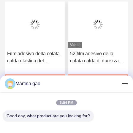
Video
Film adesivo della colata
52 film adesivo della
calda elastica del
colata calda di durezza
poliuretano di 3412 alte
TPU della riva A per la
qualità
biancheria intima senza
Chatta Adesso
Chatta Adesso
cuciture
Martina gao
6:04 PM
Good day, what product are you looking for?
Shenzhen Tunsing Plastic Products Co., Ltd.