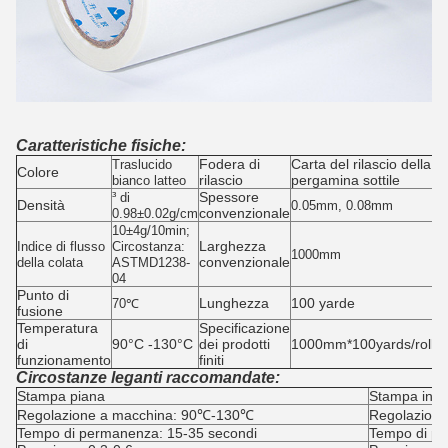
Caratteristiche fisiche:
Fodera di
Carta del rilascio della
Traslucido
Colore
rilascio
pergamina sottile
bianco latteo
Spessore
³ di
Densità
0.05mm, 0.08mm
convenzionale
0.98±0.02g/cm
10±4g/10min;
Larghezza
Indice di flusso
Circostanza:
1000mm
convenzionale
della colata
ASTMD1238-
04
Punto di
Lunghezza
100 yarde
70℃
fusione
Temperatura
Specificazione
di
90°C -130°C
dei prodotti
1000mm*100yards/roll
funzionamento
finiti
Circostanze leganti raccomandate:
Stampa piana
Stampa in s
Regolazione a macchina: 90℃-130℃
Regolazion
Tempo di permanenza: 15-35 secondi
Tempo di p