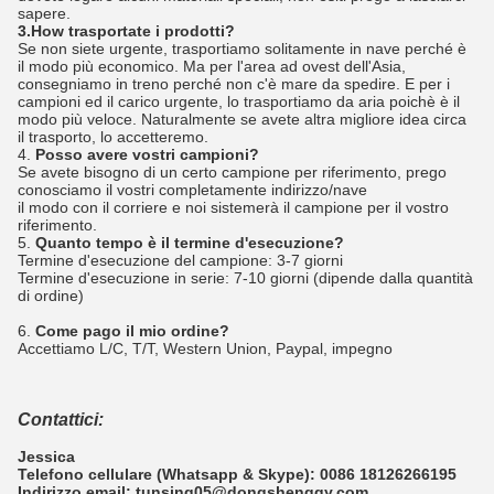
sapere.
3.How trasportate i prodotti?
Se non siete urgente, trasportiamo solitamente in nave perché è
il modo più economico. Ma per l'area ad ovest dell'Asia,
consegniamo in treno perché non c'è mare da spedire. E per i
campioni ed il carico urgente, lo trasportiamo da aria poichè è il
modo più veloce. Naturalmente se avete altra migliore idea circa
il trasporto, lo accetteremo.
4.
Posso avere vostri campioni?
Se avete bisogno di un certo campione per riferimento, prego
conosciamo il vostri completamente indirizzo/nave
il modo con il corriere e noi sistemerà il campione per il vostro
riferimento.
5.
Quanto tempo è il termine d'esecuzione?
Termine d'esecuzione del campione: 3-7 giorni
Termine d'esecuzione in serie: 7-10 giorni (dipende dalla quantità
di ordine)
6.
Come pago il mio ordine?
Accettiamo L/C, T/T, Western Union, Paypal, impegno
Contattici:
Jessica
Telefono cellulare (Whatsapp & Skype): 0086 18126266195
Indirizzo email: tunsing05@dongshengqy.com