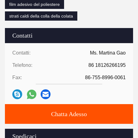
film adesivo del poliestere
strati caldi della colla della colata
Contatti
Contatti:
Ms. Martina Gao
Telefono:
86 18126266195
Fax:
86-755-8996-0061
Chatta Adesso
Spedicaci