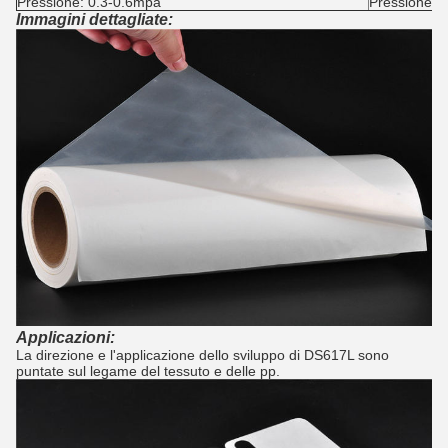
Pressione: 0.3-0.6mpa
Pressione: 
Immagini dettagliate:
Applicazioni:
La direzione e l'applicazione dello sviluppo di DS617L sono
puntate sul legame del tessuto e delle pp.