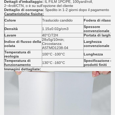
Dettagli d'imballaggio:
IL FILM 1PC/PE, 100yard/roll,
2~4roll/CTN, o è su sull'opzione del cliente
Dettaglio di consegna:
Spedito in 1-2 giorni dopo il pagamento
Caratteristiche fisiche:
Colore
Traslucido candido
Fodera di rilascio
Spessore
Densità
1.15±0.02g/cm3
convenzionale
Lavare
40°C/72H
Portata di larghez
28±5g/10min;
Indice di flusso della
Larghezza
Circostanza:
colata
convenzionale
ASTMD1238-04
Temperatura di
100°C -100°C
Lunghezza
reologia
Temperatura di
Specificazione de
130°C -160°C
funzionamento
prodotti finiti
Immagini dettagliate: