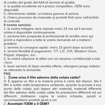
di credito del grado del AAA di servizio di qualità.
4, la qualità eccellente ed il prezzo competitivo, OEM sono
disponibili.
5, rifornimento stabile: un'estesa gamma di azione.
6, l'intero processo da materiale ai prodotti finiti sono nell'ambito
di controllo.
Il nostro servizio:
1, la vostra indagine sarà risposto entro 24 ore ed il servizio
online è disponibile continuamente.
2, persone ben preparate & professionali di vendite sono qui
pronti a rispondere a tutte le vostre domande ed a trattare i
problemi.
3, termine di consegna rapido: entro 15 giorni dopo accordo.
4, termini flessibili di pagamento: T/T, L/C, O/A, Western Union,
Paypal, impegno, ecc.
5, la vostra relazione di affari con noi saranno confidenziali a tutti
i terzi.
6, buon servizio di dopo-vendita offerto, ottengono prego indietro
se otteneste la domanda.
FAQ
1 .
Come circa il film adesivo della colata calda?
A: È appena un film e la materia prima è carta del rilascio. Ma il
film è solido nella temperatura ambiente, quando la portata il suo
punto della colata, può legare altri materiali, materiali differenti
del film adesivo della colata calda ha prestazioni differenti ed usi
differenti, dobbiamo capire le vostre richieste, quindi vi
raccomandiamo prodotti giusti a voi.
2.
Accettate l'OEM o il ODM?