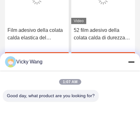
Video
Film adesivo della colata
52 film adesivo della
calda elastica del
colata calda di durezza
poliuretano di 3412 alte
TPU della riva A per la
qualità
biancheria intima senza
Chatta Adesso
Chatta Adesso
cuciture
Vicky Wang
1:07 AM
Good day, what product are you looking for?
Shenzhen Tunsing Plastic Products Co., Ltd.
ts02@tunsing.com.cn
86-755-8996-0062