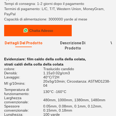
Tempi di consegna: 1-2 giorni dopo il pagamento
Termini di pagamento: L/C, T/T, Western Union, MoneyGram,
PayPal
Capacità di alimentazione: 3000000 yarde al mese
Chatta Adesso
Dettagli Del Prodotto
Descrizione Di
Val
Prodotto
R
Evidenziare:
film caldo della colla della colata
,
strati caldi della colla della colata
colore:
Traslucido candido
Densità:
1.15±0.02g/cm3
Lavaggio:
40°C/72H
20±5g/10min; Circostanza: ASTMD1238-
MI g/10mins:
04
Temperatura di
130°C -160°C
funzionamento:
Larghezza
480mm, 1000mm, 1380mm, 1480mm
convenzionale:
Spessore
0.05mm, 0.08mm, 0.1mm, 0.12mm,
convenzionale:
0.15mm, 0.18mm
Lunghezza:
100 yarde