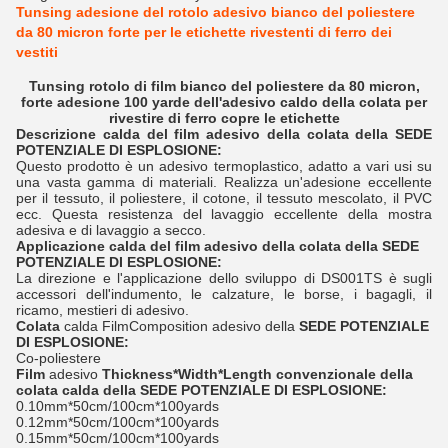
Tunsing adesione del rotolo adesivo bianco del poliestere
da 80 micron forte per le etichette rivestenti di ferro dei
vestiti
Tunsing rotolo di film bianco del poliestere da 80 micron,
forte adesione 100 yarde dell'adesivo caldo della colata per
rivestire di ferro copre le etichette
Descrizione
calda del film adesivo della colata
della SEDE
POTENZIALE DI ESPLOSIONE:
Questo prodotto è un adesivo termoplastico, adatto a vari usi su
una vasta gamma di materiali. Realizza un'adesione eccellente
per il tessuto, il poliestere, il cotone, il tessuto mescolato, il PVC
ecc. Questa resistenza del lavaggio eccellente della mostra
adesiva e di lavaggio a secco.
Applicazione
calda del film adesivo della colata
della
SEDE
POTENZIALE DI ESPLOSIONE
:
La direzione e l'applicazione dello sviluppo di DS001TS è sugli
accessori dell'indumento, le calzature, le borse, i bagagli, il
ricamo, mestieri di adesivo.
Colata
calda FilmComposition adesivo della
SEDE POTENZIALE
DI ESPLOSIONE:
Co-poliestere
Film
adesivo
Thickness*Width*Length convenzionale
della
colata calda
della SEDE POTENZIALE DI ESPLOSIONE:
0.10mm*50cm/100cm*100yards
0.12mm*50cm/100cm*100yards
0.15mm*50cm/100cm*100yards