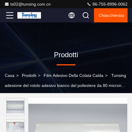
ts02@tunsing.com.cn
86-755-8996-0062
Chiacchierata
Prodotti
Casa
>
Prodotti
>
Film Adesivo Della Colata Calda
>
Tunsing
adesione del rotolo adesivo bianco del poliestere da 80 micron
forte per le etichette rivestenti di ferro dei vestiti