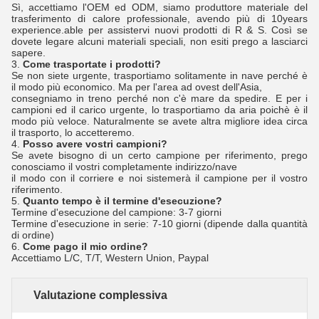
Sì, accettiamo l'OEM ed ODM, siamo produttore materiale del
trasferimento di calore professionale, avendo più di 10years
experience.able per assistervi nuovi prodotti di R & S. Così se
dovete legare alcuni materiali speciali, non esiti prego a lasciarci
sapere.
3.
Come trasportate i prodotti?
Se non siete urgente, trasportiamo solitamente in nave perché è
il modo più economico. Ma per l'area ad ovest dell'Asia,
consegniamo in treno perché non c'è mare da spedire. E per i
campioni ed il carico urgente, lo trasportiamo da aria poichè è il
modo più veloce. Naturalmente se avete altra migliore idea circa
il trasporto, lo accetteremo.
4.
Posso avere vostri campioni?
Se avete bisogno di un certo campione per riferimento, prego
conosciamo il vostri completamente indirizzo/nave
il modo con il corriere e noi sistemerà il campione per il vostro
riferimento.
5.
Quanto tempo è il termine d'esecuzione?
Termine d'esecuzione del campione: 3-7 giorni
Termine d'esecuzione in serie: 7-10 giorni (dipende dalla quantità
di ordine)
6.
Come pago il mio ordine?
Accettiamo L/C, T/T, Western Union, Paypal
Valutazione complessiva