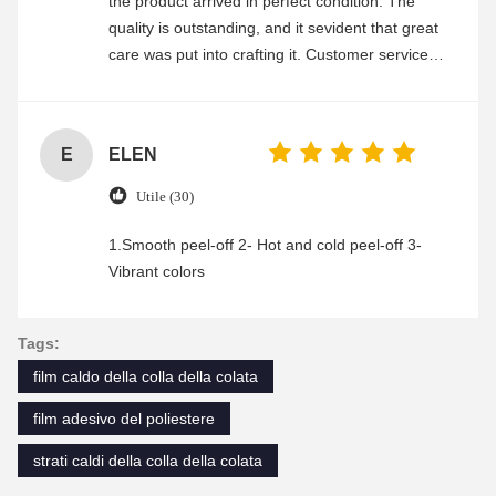
the product arrived in perfect condition. The
quality is outstanding, and it sevident that great
care was put into crafting it. Customer service
was friendly and efficient, ensuring a smooth and
enjoyable shopping experience.
E
ELEN
Utile (30)
1.Smooth peel-off 2- Hot and cold peel-off 3-
Vibrant colors
Tags:
film caldo della colla della colata
film adesivo del poliestere
strati caldi della colla della colata