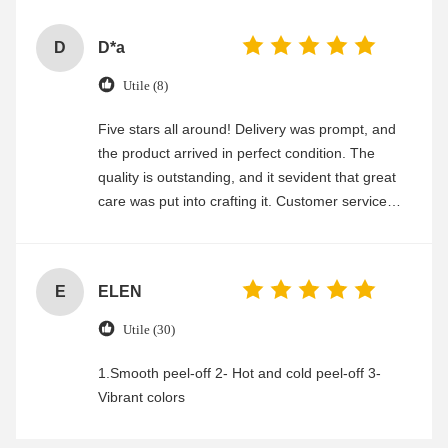
D
D*a
Utile (8)
Five stars all around! Delivery was prompt, and
the product arrived in perfect condition. The
quality is outstanding, and it sevident that great
care was put into crafting it. Customer service
was friendly and efficient, ensuring a smooth and
enjoyable shopping experience.
E
ELEN
Utile (30)
1.Smooth peel-off 2- Hot and cold peel-off 3-
Vibrant colors