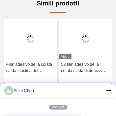
Simili prodotti
Video
Film adesivo della colata
52 film adesivo della
calda elastica del
colata calda di durezza
poliuretano di 3412 alte
TPU della riva A per la
qualità
biancheria intima senza
Chatta Adesso
Chatta Adesso
cuciture
Alice Chen
2:28 AM