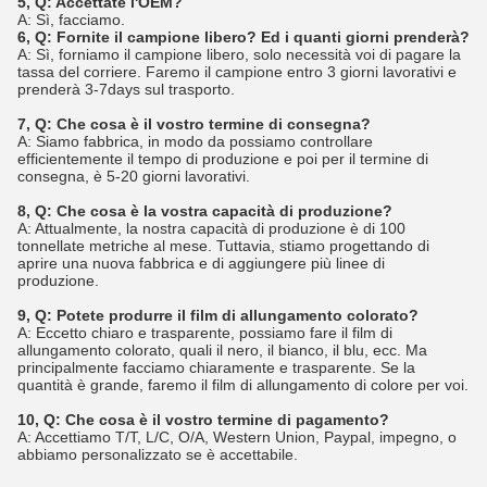
5, Q: Accettate l'OEM?
A: Sì, facciamo.
6, Q: Fornite il campione libero? Ed i quanti giorni prenderà?
A: Sì, forniamo il campione libero, solo necessità voi di pagare la
tassa del corriere. Faremo il campione entro 3 giorni lavorativi e
prenderà 3-7days sul trasporto.
7, Q: Che cosa è il vostro termine di consegna?
A: Siamo fabbrica, in modo da possiamo controllare
efficientemente il tempo di produzione e poi per il termine di
consegna, è 5-20 giorni lavorativi.
8, Q: Che cosa è la vostra capacità di produzione?
A: Attualmente, la nostra capacità di produzione è di 100
tonnellate metriche al mese. Tuttavia, stiamo progettando di
aprire una nuova fabbrica e di aggiungere più linee di
produzione.
9, Q: Potete produrre il film di allungamento colorato?
A: Eccetto chiaro e trasparente, possiamo fare il film di
allungamento colorato, quali il nero, il bianco, il blu, ecc. Ma
principalmente facciamo chiaramente e trasparente. Se la
quantità è grande, faremo il film di allungamento di colore per voi.
10, Q: Che cosa è il vostro termine di pagamento?
A: Accettiamo T/T, L/C, O/A, Western Union, Paypal, impegno, o
abbiamo personalizzato se è accettabile.