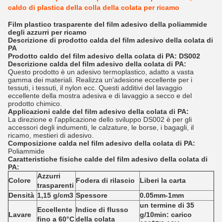
caldo di plastica della colla della colata per ricamo
Film plastico trasparente del film adesivo della poliammide
degli azzurri per ricamo
Descrizione di prodotto calda del film adesivo della colata di
PA
Prodotto caldo del film adesivo della colata di PA: DS002
Descrizione calda del film adesivo della colata di PA:
Questo prodotto è un adesivo termoplastico, adatto a vasta
gamma dei materiali. Realizza un'adesione eccellente per i
tessuti, i tessuti, il nylon ecc. Questi additivi del lavaggio
eccellente della mostra adesiva e di lavaggio a secco e del
prodotto chimico.
Applicazioni calde del film adesivo della colata di PA:
La direzione e l'applicazione dello sviluppo DS002 è per gli
accessori degli indumenti, le calzature, le borse, i bagagli, il
ricamo, mestieri di adesivo.
Composizione calda nel film adesivo della colata di PA:
Poliammide
Caratteristiche fisiche
calde del film adesivo
della
colata
di
PA
:
Azzurri
Colore
Fodera di rilascio
Liberi la carta
trasparenti
Densità
1,15 g/cm3
Spessore
0.05mm-1mm
un termine di 35
Eccellente
Indice di flusso
Lavare
g/10min: carico
fino a 60°C
della colata