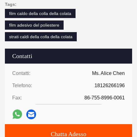
Tags:
film caldo della colla della colata
film adesivo del poliestere
strati caldi della colla della colata
Contatti
Contatti:
Ms. Alice Chen
Telefono:
18126266196
Fax:
86-755-8996-0061
Chatta Adesso