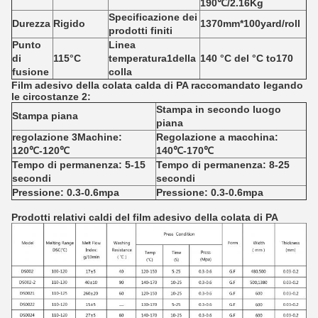
190℃/2.16Kg
Specificazione dei
Durezza
Rigido
1370mm*100yard/roll
prodotti finiti
Punto
Linea
di
115°C
temperatura
1della
140
°C
del
°C
to170
fusione
colla
Film adesivo della colata calda di PA
raccomandato legando
le circostanze
2
:
Stampa in secondo luogo
Stampa piana
piana
regolazione 3Machine:
Regolazione a macchina:
120℃-120℃
140℃-170℃
Tempo di permanenza: 5-15
Tempo di permanenza: 8-25
secondi
secondi
Pressione: 0.3-0.6mpa
Pressione: 0.3-0.6mpa
Prodotti relativi caldi del film adesivo della colata di PA