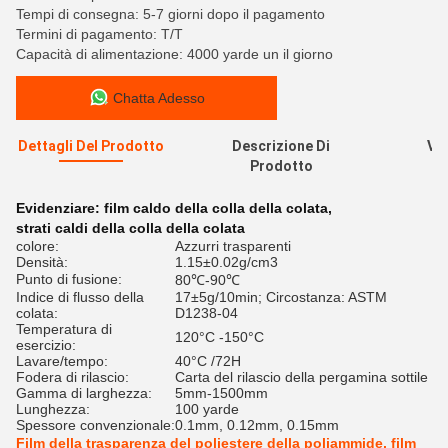
Tempi di consegna: 5-7 giorni dopo il pagamento
Termini di pagamento: T/T
Capacità di alimentazione: 4000 yarde un il giorno
Chatta Adesso
Dettagli Del Prodotto
Descrizione Di
Val
Prodotto
R
Evidenziare:
film caldo della colla della colata
,
strati caldi della colla della colata
colore:
Azzurri trasparenti
Densità:
1.15±0.02g/cm3
Punto di fusione:
80℃-90℃
Indice di flusso della
17±5g/10min; Circostanza: ASTM
colata:
D1238-04
Temperatura di
120°C -150°C
esercizio:
Lavare/tempo:
40°C /72H
Fodera di rilascio:
Carta del rilascio della pergamina sottile
Gamma di larghezza:
5mm-1500mm
Lunghezza:
100 yarde
Spessore convenzionale:
0.1mm, 0.12mm, 0.15mm
Film della trasparenza del poliestere della poliammide, film