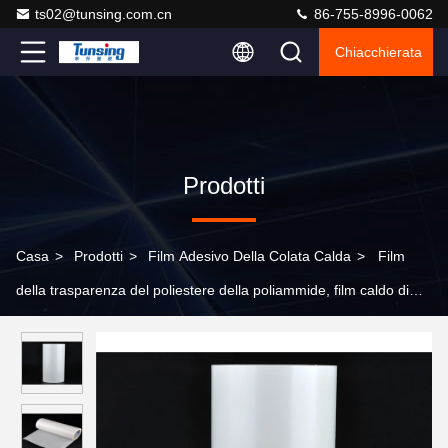
ts02@tunsing.com.cn
86-755-8996-0062
Chiacchierata
Prodotti
Casa
>
Prodotti
>
Film Adesivo Della Colata Calda
>
Film
della trasparenza del poliestere della poliammide, film caldo di
plastica della colla della colata per ricamo