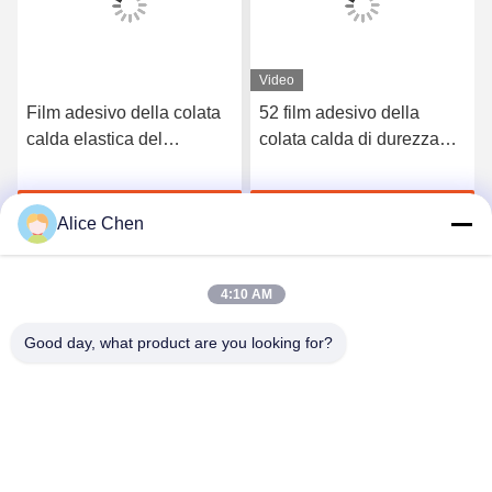
Video
Film adesivo della colata
52 film adesivo della
calda elastica del
colata calda di durezza
poliuretano di 3412 alte
TPU della riva A per la
qualità
biancheria intima senza
Chatta Adesso
Chatta Adesso
cuciture
Alice Chen
4:10 AM
Good day, what product are you looking for?
Shenzhen Tunsing Plastic Products Co., Ltd.
ts02@tunsing.com.cn
86-755-8996-0062