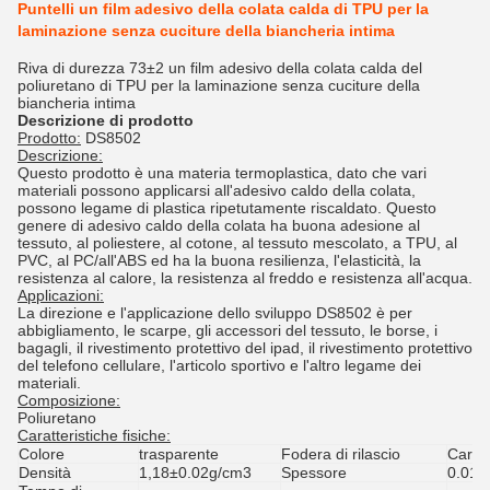
Puntelli un film adesivo della colata calda di TPU per la
laminazione senza cuciture della biancheria intima
Riva di durezza 73±2 un film adesivo della colata calda del
poliuretano di TPU per la laminazione senza cuciture della
biancheria intima
Descrizione di prodotto
Prodotto:
DS8502
Descrizione:
Questo prodotto è una materia termoplastica, dato che vari
materiali possono applicarsi all'adesivo caldo della colata,
possono legame di plastica ripetutamente riscaldato. Questo
genere di adesivo caldo della colata ha buona adesione al
tessuto, al poliestere, al cotone, al tessuto mescolato, a TPU, al
PVC, al PC/all'ABS ed ha la buona resilienza, l'elasticità, la
resistenza al calore, la resistenza al freddo e resistenza all'acqua.
Applicazioni:
La direzione e l'applicazione dello sviluppo DS8502 è per
abbigliamento, le scarpe, gli accessori del tessuto, le borse, i
bagagli, il rivestimento protettivo del ipad, il rivestimento protettivo
del telefono cellulare, l'articolo sportivo e l'altro legame dei
materiali.
Composizione:
Poliuretano
Caratteristiche fisiche:
Colore
trasparente
Fodera di rilascio
Carta 
Densità
1,18
±0.02g/cm3
Spessore
0.01