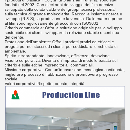
I prodotti di plastica il Co., srl di Shenzhen Tunsing, sono stati
fondati nel 2002. Con dieci anni del viaggio del film adesivo
sviluppato della colata calda e dei gruppi tecnici professionali
sulla tecnica di grande molecolarità. Raccoglie insieme ricerca e
sviluppo (R & S), la produzione e la vendita. Dalle materie prime
al film sono rigorosamente gli accordi con ISO9001.
Criterio commerciale: Offra la soluzione originale per lo sviluppo
sostenibile dei clienti, sviluppare la relazione stabile e continua
del cliente.
Protezione dell'ambiente: Offra i prodotti pratici ed efficaci e
progetti per noi stessi ed i clienti, per soddisfare le richieste di
ambientale.
Spirito intraprendente: innovazione, efficienza, devozione
Visione corporativa: Diventa un'impresa di modello basata sul
criterio e sulle etiche imprenditoriali commerciali.
Missione corporativa: Con un'innovazione tecnologica continuata,
migliorare processo di fabbricazione e promuovere progresso
sociale.
Valori corporativi: Rispetto, onesto, integrità.