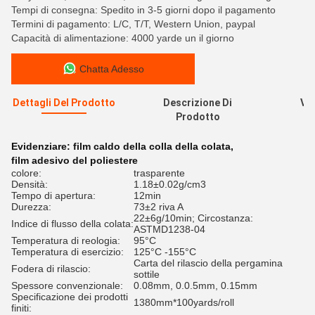
Tempi di consegna: Spedito in 3-5 giorni dopo il pagamento
Termini di pagamento: L/C, T/T, Western Union, paypal
Capacità di alimentazione: 4000 yarde un il giorno
Chatta Adesso
Dettagli Del Prodotto
Descrizione Di
Val
Prodotto
R
Evidenziare:
film caldo della colla della colata
,
film adesivo del poliestere
colore:
trasparente
Densità:
1.18±0.02g/cm3
Tempo di apertura:
12min
Durezza:
73±2 riva A
22±6g/10min; Circostanza:
Indice di flusso della colata:
ASTMD1238-04
Temperatura di reologia:
95°C
Temperatura di esercizio:
125°C -155°C
Carta del rilascio della pergamina
Fodera di rilascio:
sottile
Spessore convenzionale:
0.08mm, 0.0.5mm, 0.15mm
Specificazione dei prodotti
1380mm*100yards/roll
finiti: