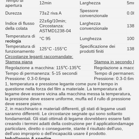
Tempo di
12min
Larghezza
5mm-
apertura
Spessore
Durezza
73±2 riva A
0.08m
convenzionale
22±6g/10min;
Indice di flusso
Larghezza
Circostanza:
1380
della colata
convenzionale
ASTMD1238-04
Temperatura di
°C
95
Lunghezza
100 y
reologia
Temperatura di
Specificazione dei
125°C -155°C
1380m
funzionamento
prodotti finiti
Circostanze leganti raccomandate:
Stampa piana
Stampa in secondo luo
Regolazione a macchina: 115℃-135℃
Regolazione a macch
Tempo di permanenza: 5-15 secondi
Tempo di permanenza:
Pressione: 0.3-0.6mpa
Pressione: 0.3-0.6mpa
1, temperatura e pressione legante come pure il tempo in
questione nella forza del film a materiale. La temperatura di
legame deve essere vicina alla macchina messa la temperatura,
la pressione deve essere uniforme, muffa ed il rullo di pressione
deve essere piano.
2, in macchinario e materiali differenti, gli stati di legame usati
saranno differenti. Le circostanze segnate qui sono soltanto
fondamentali. Gli stati ottimali di legame dovrebbero essere fatti
creando i termini adatti della costruzione per il applicationdamage
particolare, diretto o conseguente, stante il risultato dell'uso,
dell'uso improprio o dell'incapacità usare il prodotto.
Imballaggio & spedire