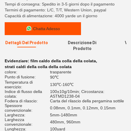
Tempi di consegna: Spedito in 3-5 giorni dopo il pagamento
Termini di pagamento: L/C, T/T, Western Union, paypal
Capacità di alimentazione: 4000 yarde un il giorno
Chatta Adesso
Dettagli Del Prodotto
Descrizione Di
Val
Prodotto
R
Evidenziare:
film caldo della colla della colata
,
strati caldi della colla della colata
colore:
trasparente
Punto di fusione:
90℃
Temperatura di
130℃-160℃
esercizio:
Indice di flusso della
100±10g/10min; Circostanza:
colata:
ASTMD1238-04
Fodera di rilascio:
Carta del rilascio della pergamina sottile
Spessore
0.08mm, 0.1mm, 0.12mm, 0.15mm
convenzionale:
Larghezza:
5mm-1480mm
Larghezza
480mm, 960mm
convenzionale:
Lunghezza:
100yard