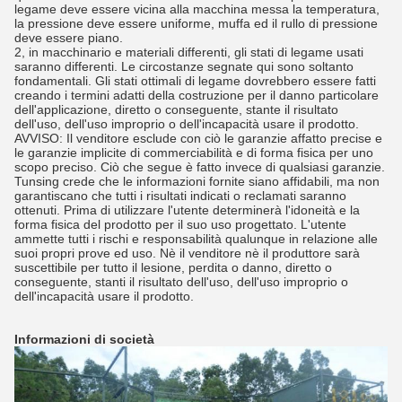
legame deve essere vicina alla macchina messa la temperatura,
la pressione deve essere uniforme, muffa ed il rullo di pressione
deve essere piano.
2, in macchinario e materiali differenti, gli stati di legame usati
saranno differenti. Le circostanze segnate qui sono soltanto
fondamentali. Gli stati ottimali di legame dovrebbero essere fatti
creando i termini adatti della costruzione per il danno particolare
dell'applicazione, diretto o conseguente, stante il risultato
dell'uso, dell'uso improprio o dell'incapacità usare il prodotto.
AVVISO: Il venditore esclude con ciò le garanzie affatto precise e
le garanzie implicite di commerciabilità e di forma fisica per uno
scopo preciso. Ciò che segue è fatto invece di qualsiasi garanzie.
Tunsing crede che le informazioni fornite siano affidabili, ma non
garantiscano che tutti i risultati indicati o reclamati saranno
ottenuti. Prima di utilizzare l'utente determinerà l'idoneità e la
forma fisica del prodotto per il suo uso progettato. L'utente
ammette tutti i rischi e responsabilità qualunque in relazione alle
suoi propri prove ed uso. Nè il venditore nè il produttore sarà
suscettibile per tutto il lesione, perdita o danno, diretto o
conseguente, stanti il risultato dell'uso, dell'uso improprio o
dell'incapacità usare il prodotto.
Informazioni di società