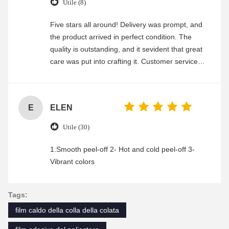
Utile (8)
Five stars all around! Delivery was prompt, and
the product arrived in perfect condition. The
quality is outstanding, and it sevident that great
care was put into crafting it. Customer service
was friendly and efficient, ensuring a smooth and
enjoyable shopping experience.
E
ELEN
Utile (30)
1.Smooth peel-off 2- Hot and cold peel-off 3-
Vibrant colors
Tags:
film caldo della colla della colata