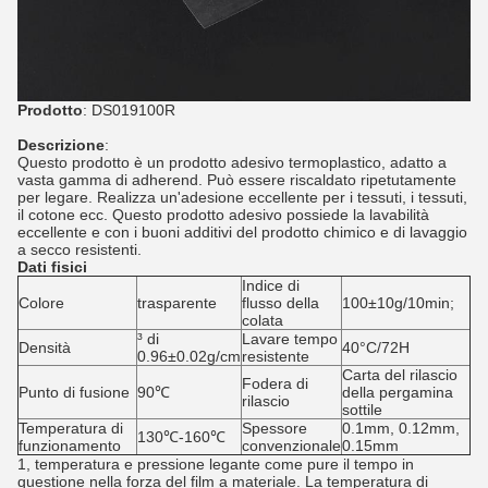
Prodotto
: DS019100R
Descrizione
:
Questo prodotto è un prodotto adesivo termoplastico, adatto a
vasta gamma di adherend. Può essere riscaldato ripetutamente
per legare. Realizza un'adesione eccellente per i tessuti, i tessuti,
il cotone ecc. Questo prodotto adesivo possiede la lavabilità
eccellente e con i buoni additivi del prodotto chimico e di lavaggio
a secco resistenti.
Dati fisici
Indice di
Colore
trasparente
flusso della
100±10g/10min;
colata
³ di
Lavare tempo
Densità
40°C/72H
0.96±0.02g/cm
resistente
Carta del rilascio
Fodera di
Punto di fusione
90℃
della pergamina
rilascio
sottile
Temperatura di
Spessore
0.1mm, 0.12mm,
130℃-160℃
funzionamento
convenzionale
0.15mm
1, temperatura e pressione legante come pure il tempo in
questione nella forza del film a materiale. La temperatura di