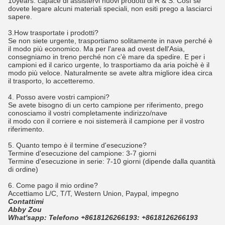
10years. capace di assistervi nuovi prodotti di R & S. Così se
dovete legare alcuni materiali speciali, non esiti prego a lasciarci
sapere.
3.How trasportate i prodotti?
Se non siete urgente, trasportiamo solitamente in nave perché è
il modo più economico. Ma per l'area ad ovest dell'Asia,
consegniamo in treno perché non c'è mare da spedire. E per i
campioni ed il carico urgente, lo trasportiamo da aria poichè è il
modo più veloce. Naturalmente se avete altra migliore idea circa
il trasporto, lo accetteremo.
4.
Posso avere vostri campioni?
Se avete bisogno di un certo campione per riferimento, prego
conosciamo il vostri completamente indirizzo/nave
il modo con il corriere e noi sistemerà il campione per il vostro
riferimento.
5.
Quanto tempo è il termine d'esecuzione?
Termine d'esecuzione del campione: 3-7 giorni
Termine d'esecuzione in serie: 7-10 giorni (dipende dalla quantità
di ordine)
6. Come pago il mio ordine?
Accettiamo L/C, T/T, Western Union, Paypal, impegno
Contattimi
Abby Zou
What'sapp: Telefono +8618126266193: +8618126266193