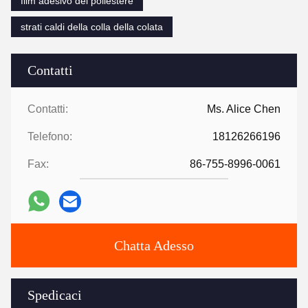
film adesivo del poliestere
strati caldi della colla della colata
Contatti
Contatti:
Ms. Alice Chen
Telefono:
18126266196
Fax:
86-755-8996-0061
Chatta Adesso
Spedicaci