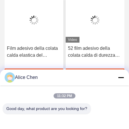
Video
Film adesivo della colata
52 film adesivo della
calda elastica del
colata calda di durezza
poliuretano di 3412 alte
TPU della riva A per la
qualità
biancheria intima senza
Chatta Adesso
Chatta Adesso
cuciture
Alice Chen
11:32 PM
Good day, what product are you looking for?
Shenzhen Tunsing Plastic Products Co., Ltd.