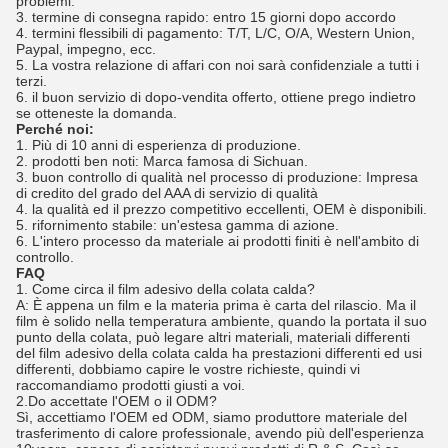
problemi.
3. termine di consegna rapido: entro 15 giorni dopo accordo
4. termini flessibili di pagamento: T/T, L/C, O/A, Western Union,
Paypal, impegno, ecc.
5. La vostra relazione di affari con noi sarà confidenziale a tutti i
terzi.
6. il buon servizio di dopo-vendita offerto, ottiene prego indietro
se otteneste la domanda.
Perché noi:
1. Più di 10 anni di esperienza di produzione.
2. prodotti ben noti: Marca famosa di Sichuan.
3. buon controllo di qualità nel processo di produzione: Impresa
di credito del grado del AAA di servizio di qualità
4. la qualità ed il prezzo competitivo eccellenti, OEM è disponibili.
5. rifornimento stabile: un'estesa gamma di azione.
6. L'intero processo da materiale ai prodotti finiti è nell'ambito di
controllo.
FAQ
1. Come circa il film adesivo della colata calda?
A: È appena un film e la materia prima è carta del rilascio. Ma il
film è solido nella temperatura ambiente, quando la portata il suo
punto della colata, può legare altri materiali, materiali differenti
del film adesivo della colata calda ha prestazioni differenti ed usi
differenti, dobbiamo capire le vostre richieste, quindi vi
raccomandiamo prodotti giusti a voi.
2.Do accettate l'OEM o il ODM?
Sì, accettiamo l'OEM ed ODM, siamo produttore materiale del
trasferimento di calore professionale, avendo più dell'esperienza