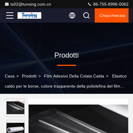
ts02@tunsing.com.cn
86-755-8996-0062
Chiacchierata
Prodotti
Casa
>
Prodotti
>
Film Adesivo Della Colata Calda
>
Elastico
caldo per le borse, colore trasparente della poliolefina del film
CEA della colla della colata di spessore 0.12mm