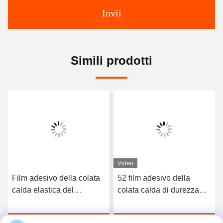
Invii
Simili prodotti
Video
Film adesivo della colata
52 film adesivo della
calda elastica del
colata calda di durezza
poliuretano di 3412 alte
TPU della riva A per la
qualità
biancheria intima senza