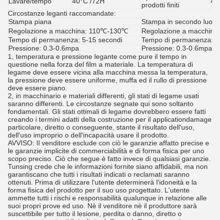
Lavare/tempo
40°C /72H
48
prodotti finiti
Circostanze leganti raccomandate:
Stampa piana
Stampa in secondo luogo
Regolazione a macchina: 110℃-130℃
Regolazione a macchin
Tempo di permanenza: 5-15 secondi
Tempo di permanenza: 8
Pressione: 0.3-0.6mpa
Pressione: 0.3-0.6mpa
1, temperatura e pressione legante come pure il tempo in
questione nella forza del film a materiale. La temperatura di
legame deve essere vicina alla macchina messa la temperatura,
la pressione deve essere uniforme, muffa ed il rullo di pressione
deve essere piano.
2, in macchinario e materiali differenti, gli stati di legame usati
saranno differenti. Le circostanze segnate qui sono soltanto
fondamentali. Gli stati ottimali di legame dovrebbero essere fatti
creando i termini adatti della costruzione per il applicationdamage
particolare, diretto o conseguente, stante il risultato dell'uso,
dell'uso improprio o dell'incapacità usare il prodotto.
AVVISO: Il venditore esclude con ciò le garanzie affatto precise e
le garanzie implicite di commerciabilità e di forma fisica per uno
scopo preciso. Ciò che segue è fatto invece di qualsiasi garanzie.
Tunsing crede che le informazioni fornite siano affidabili, ma non
garantiscano che tutti i risultati indicati o reclamati saranno
ottenuti. Prima di utilizzare l'utente determinerà l'idoneità e la
forma fisica del prodotto per il suo uso progettato. L'utente
ammette tutti i rischi e responsabilità qualunque in relazione alle
suoi propri prove ed uso. Nè il venditore nè il produttore sarà
suscettibile per tutto il lesione, perdita o danno, diretto o