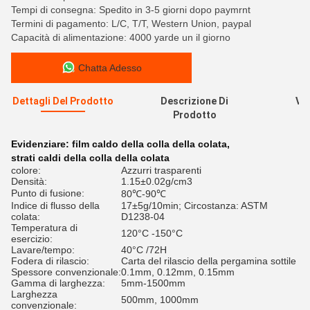
Tempi di consegna: Spedito in 3-5 giorni dopo paymrnt
Termini di pagamento: L/C, T/T, Western Union, paypal
Capacità di alimentazione: 4000 yarde un il giorno
Chatta Adesso
Dettagli Del Prodotto
Descrizione Di
Val
Prodotto
R
Evidenziare:
film caldo della colla della colata
,
strati caldi della colla della colata
colore:
Azzurri trasparenti
Densità:
1.15±0.02g/cm3
Punto di fusione:
80℃-90℃
Indice di flusso della
17±5g/10min; Circostanza: ASTM
colata:
D1238-04
Temperatura di
120°C -150°C
esercizio:
Lavare/tempo:
40°C /72H
Fodera di rilascio:
Carta del rilascio della pergamina sottile
Spessore convenzionale:
0.1mm, 0.12mm, 0.15mm
Gamma di larghezza:
5mm-1500mm
Larghezza
500mm, 1000mm
convenzionale: