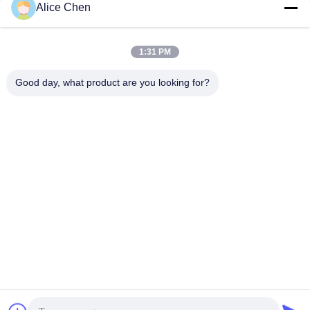
Chatta Adesso
Chatta Adesso
cuciture
Alice Chen
1:31 PM
Good day, what product are you looking for?
Shenzhen Tunsing Plastic Products Co., Ltd.
ts02@tunsing.com.cn
86-755-8996-0062
Zona industriale di Tunsing, villaggio di no. 28 Xiatian, via
di Longtian, distretto di Pingshan, città di Shenzhen,
provincia del Guangdong, Cina
Buona qualità della Cina Film adesivo della colata calda
Fornitore. © di Copyright 2018-2026 Shenzhen Tunsing