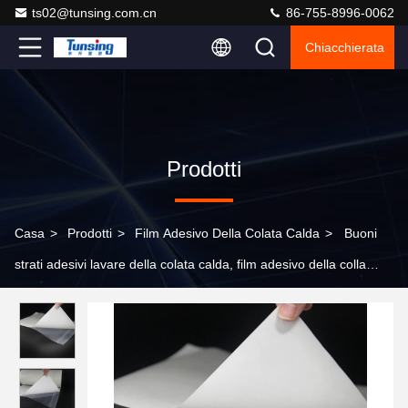
ts02@tunsing.com.cn
86-755-8996-0062
Chiacchierata
Prodotti
Casa
>
Prodotti
>
Film Adesivo Della Colata Calda
>
Buoni
strati adesivi lavare della colata calda, film adesivo della colla
della colata calda di nylon di PA Copolyamide