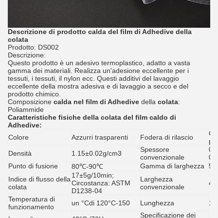
Descrizione di prodotto calda del film di Adhedive della
colata
Prodotto: DS002
Descrizione:
Questo prodotto è un adesivo termoplastico, adatto a vasta
gamma dei materiali. Realizza un'adesione eccellente per i
tessuti, i tessuti, il nylon ecc. Questi additivi del lavaggio
eccellente della mostra adesiva e di lavaggio a secco e del
prodotto chimico.
Composizione
calda nel film di Adhedive
della
colata
:
Poliammide
Caratteristiche fisiche
della colata del film caldo
di
Adhedive
:
Car
Colore
Azzurri trasparenti
Fodera di rilascio
pe
Spessore
0.
Densità
1.15±0.02g/cm3
convenzionale
0.
Punto di fusione
Gamma di larghezza
5m
80℃-90℃
17±5g/10min;
Indice di flusso della
Larghezza
Circostanza:
ASTM
48
colata
convenzionale
D1238-04
Temperatura di
un °Cdi
120
°C-150
Lunghezza
10
funzionamento
Specificazione dei