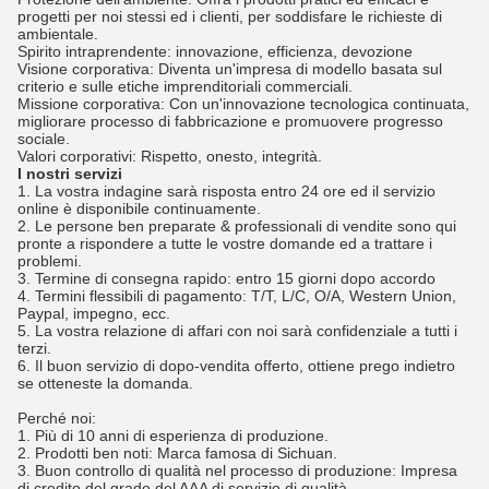
progetti per noi stessi ed i clienti, per soddisfare le richieste di
ambientale.
Spirito intraprendente: innovazione, efficienza, devozione
Visione corporativa: Diventa un'impresa di modello basata sul
criterio e sulle etiche imprenditoriali commerciali.
Missione corporativa: Con un'innovazione tecnologica continuata,
migliorare processo di fabbricazione e promuovere progresso
sociale.
Valori corporativi: Rispetto, onesto, integrità.
I nostri servizi
1.
La vostra indagine sarà risposta entro 24 ore ed il servizio
online è disponibile continuamente.
2.
Le persone ben preparate & professionali di vendite sono qui
pronte a rispondere a tutte le vostre domande ed a trattare i
problemi.
3.
Termine di consegna rapido: entro 15 giorni dopo accordo
4.
Termini flessibili di pagamento: T/T, L/C, O/A, Western Union,
Paypal, impegno, ecc.
5.
La vostra relazione di affari con noi sarà confidenziale a tutti i
terzi.
6.
Il buon servizio di dopo-vendita offerto, ottiene prego indietro
se otteneste la domanda.
Perché noi:
1.
Più di 10 anni di esperienza di produzione.
2.
Prodotti ben noti: Marca famosa di Sichuan.
3.
Buon controllo di qualità nel processo di produzione: Impresa
di credito del grado del AAA di servizio di qualità