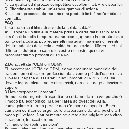
4.
La qualità ed il prezzo competitivo eccellenti, OEM è disponibili.
5.
Rifornimento stabile: un'estesa gamma di azione.
6.
L'intero processo da materiale ai prodotti finiti è nell'ambito di
controllo.
FAQ
1. Come circa il film adesivo della colata calda?
A: È appena un film e la materia prima è carta del rilascio. Ma il
film è solido nella temperatura ambiente, quando la portata il suo
punto della colata, può legare altri materiali, materiali differenti
del film adesivo della colata calda ha prestazioni differenti ed usi
differenti, dobbiamo capire le vostre richieste, quindi vi
raccomandiamo prodotti giusti a voi.
2.Do accettate l'OEM o il ODM?
Sì, accettiamo l'OEM ed ODM, siamo produttore materiale del
trasferimento di calore professionale, avendo più dell'esperienza
10years. capace di assistervi nuovi prodotti di R & S. Così se
dovete legare alcuni materiali speciali, non esiti prego a lasciarci
sapere.
3.How trasportate i prodotti?
Se non siete urgente, trasportiamo solitamente in nave perché è
il modo più economico. Ma per l'area ad ovest dell'Asia,
consegniamo in treno perché non c'è mare da spedire. E per i
campioni ed il carico urgente, lo trasportiamo da aria poichè è il
modo più veloce. Naturalmente se avete altra migliore idea circa
il trasporto, lo accetteremo.
4. maggio ho vostri campioni?
Se avete bisogno di un certo campione per riferimento, prego