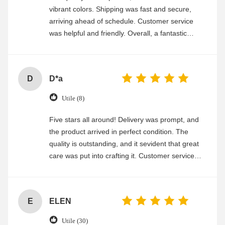
vibrant colors. Shipping was fast and secure,
arriving ahead of schedule. Customer service
was helpful and friendly. Overall, a fantastic
experience
D
D*a
Utile (8)
Five stars all around! Delivery was prompt, and
the product arrived in perfect condition. The
quality is outstanding, and it sevident that great
care was put into crafting it. Customer service
was friendly and efficient, ensuring a smooth and
enjoyable shopping experience.
E
ELEN
Utile (30)