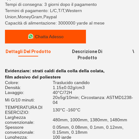
Tempi di consegna: 3 giorni dopo il pagamento
Termini di pagamento: L/C,T/T,Western
Union,MoneyGram,Paypal
Capacità di alimentazione: 3000000 yarde al mese
Chatta Adesso
Dettagli Del Prodotto
Descrizione Di
Val
Prodotto
R
Evidenziare:
strati caldi della colla della colata
,
film adesivo del poliestere
Colore:
Traslucido candido
Densità:
1.15±0.02g/cm3
Lavaggio:
40°C/72H
20±5g/10min; Circostanza: ASTMD1238-
Mi G/10 minuti:
04
TEMPERATURA DI
130°C -160°C
ESERCIZIO:
Larghezza
480mm, 1000mm, 1380mm, 1480mm
convenzionale:
Spessore
0.05mm, 0.08mm, 0.1mm, 0.12mm,
convenzionale:
0.15mm, 0.18mm
Lunghezza:
100 iarde