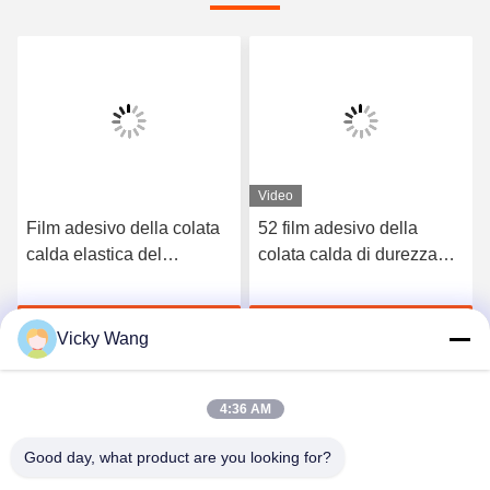
Video
Film adesivo della colata
52 film adesivo della
calda elastica del
colata calda di durezza
poliuretano di 3412 alte
TPU della riva A per la
qualità
biancheria intima senza
Chatta Adesso
Chatta Adesso
cuciture
Vicky Wang
4:36 AM
Good day, what product are you looking for?