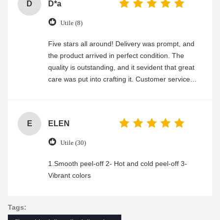
D
D*a
Utile (8)
Five stars all around! Delivery was prompt, and
the product arrived in perfect condition. The
quality is outstanding, and it sevident that great
care was put into crafting it. Customer service
was friendly and efficient, ensuring a smooth and
enjoyable shopping experience.
E
ELEN
Utile (30)
1.Smooth peel-off 2- Hot and cold peel-off 3-
Vibrant colors
Tags: