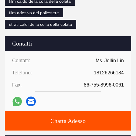
film caldo della colla della colata
film adesivo del poliestere
strati caldi della colla della colata
Contatti
Contatti:
Ms. Jellin Lin
Telefono:
18126266184
Fax:
86-755-8996-0061
Chatta Adesso