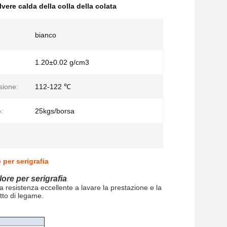
lvere calda della colla della colata
bianco
1.20±0.02 g/cm3
sione:
112-122 ℃
:
25kgs/borsa
 per serigrafia
ore per serigrafia
a resistenza eccellente a lavare la prestazione e la
etto di legame.