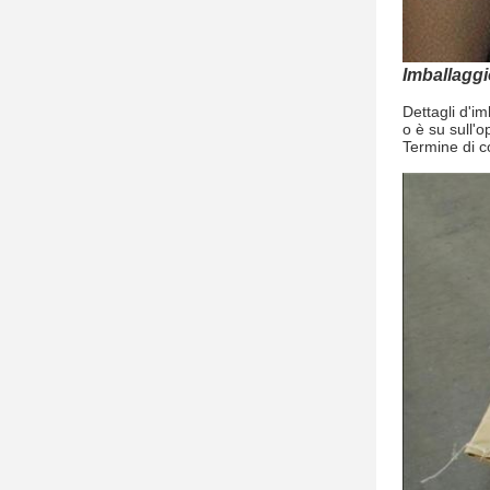
Imballagg
Dettagli d'i
o è su sull'o
Termine di c