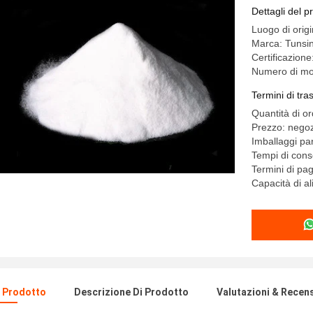
Dettagli del p
Luogo di orig
Marca: Tunsi
Certificazion
Numero di mo
Termini di tr
Quantità di o
Prezzo: negoz
Imballaggi par
Tempi di cons
Termini di pa
Capacità di 
l Prodotto
Descrizione Di Prodotto
Valutazioni & Recen