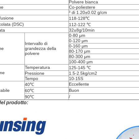
Polvere bianca
ne
Co-poliestere
³ di 1.20±0.02 g/cm
 fusione
118-128℃
colata (DSC)
112-122 ℃
ata
32±8g/10min
0-80 μm
0-120 μm
Intervallo di
0-160 μm
ne
grandezza della
80-170 μm
polvere
80-300 μm
100-400 μm
Temperatura
125-145 ℃
ame
Pressione
1.5-2.5kg/cm2
Tempo
10-15S
Eccellente
40℃
vabile
Buon
60℃
/
90℃
el prodotto: