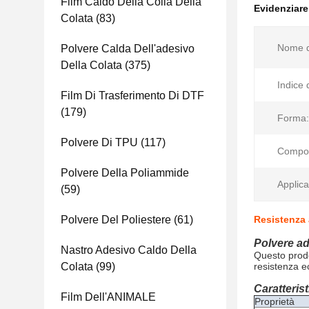
Film Caldo Della Colla Della
Evidenziar
Colata
(83)
Nome d
Polvere Calda Dell'adesivo
Della Colata
(375)
Indice 
Film Di Trasferimento Di DTF
(179)
Forma:
Polvere Di TPU
(117)
Compos
Polvere Della Poliammide
Applica
(59)
Polvere Del Poliestere
(61)
Resistenza 
Polvere ad
Nastro Adesivo Caldo Della
Questo prodo
Colata
(99)
resistenza ec
Caratterist
Film Dell'ANIMALE
Proprietà