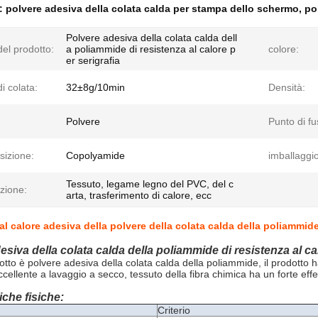
e:
polvere adesiva della colata calda per stampa dello schermo
,
po
Polvere adesiva della colata calda dell
el prodotto:
a poliammide di resistenza al calore p
colore:
er serigrafia
di colata:
32±8g/10min
Densità:
Polvere
Punto di fu
izione:
Copolyamide
imballaggio
Tessuto, legame legno del PVC, del c
zione:
arta, trasferimento di calore, ecc
al calore adesiva della polvere della colata calda della poliammide
esiva della colata calda della poliammide di resistenza al cal
tto è polvere adesiva della colata calda della poliammide, il prodotto h
cellente a lavaggio a secco, tessuto della fibra chimica ha un forte eff
iche fisiche:
Criterio