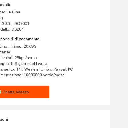
rodotto
ine: La Cina
ng
e: SGS , ISO9001
dello: DS204
asporto & di pagamento
rdine minimo: 20KGS
iabile
ticolari: 25kgs/borsa
egna: 5-8 giorni del lavoro
gamento: T/T, Western Union, Paypal, l/C
alimentazione: 10000000 yarde/mese
Chatta Adesso
sioni