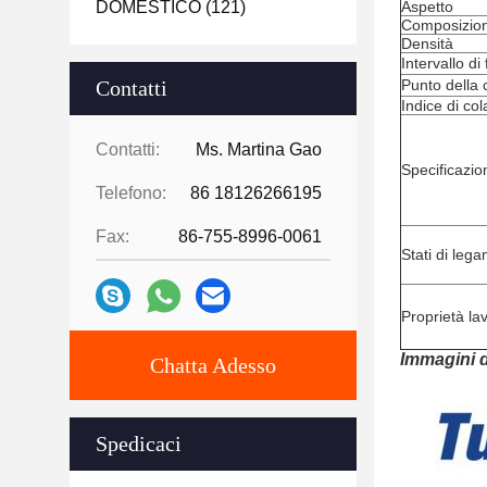
DOMESTICO
(121)
Aspetto
Composizio
Densità
Intervallo di
Contatti
Punto della 
Indice di col
Contatti:
Ms. Martina Gao
Specificazio
Telefono:
86 18126266195
Fax:
86-755-8996-0061
Stati di leg
Proprietà la
Immagini d
Chatta Adesso
Spedicaci