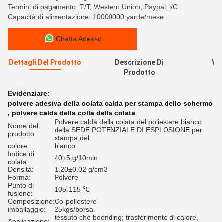
Termini di pagamento: T/T, Western Union, Paypal, l/C
Capacità di alimentazione: 10000000 yarde/mese
Chatta Adesso
Dettagli Del Prodotto
Descrizione Di
Val
Prodotto
R
Evidenziare:
polvere adesiva della colata calda per stampa dello schermo
,
polvere calda della colla della colata
Polvere calda della colata del poliestere bianco
Nome del
della SEDE POTENZIALE DI ESPLOSIONE per
prodotto:
stampa del
colore:
bianco
Indice di
40±5 g/10min
colata:
Densità:
1.20±0.02 g/cm3
Forma:
Polvere
Punto di
105-115 ℃
fusione:
Composizione:
Co-poliestere
imballaggio:
25kgs/borsa
tessuto che boonding; trasferimento di calore,
Applicazione: