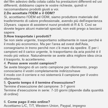
del film adesivo della colata calda ha prestazioni differenti ed usi
differenti, dobbiamo capire le vostre richieste, quindi vi
raccomandiamo prodotti giusti a voi.
2.Do accettate l'OEM o il ODM?
Sì, accettiamo l'OEM ed ODM, siamo produttore materiale del
trasferimento di calore professionale, avendo più dell'esperienza
10years. capace di assistervi nuovi prodotti di R & S. Così se
dovete legare alcuni materiali speciali, non esiti prego a lasciarci
sapere.
3.How trasportate i prodotti?
Se non siete urgente, trasportiamo solitamente in nave perché è
il modo più economico. Ma per l'area ad ovest dell'Asia,
consegniamo in treno perché non c'è mare da spedire. E per i
campioni ed il carico urgente, lo trasportiamo da aria poichè è il
modo più veloce. Naturalmente se avete altra migliore idea circa
il trasporto, lo accetteremo.
4.
Posso avere vostri campioni?
Se avete bisogno di un certo campione per riferimento, prego
conosciamo il vostri completamente indirizzo/nave
il modo con il corriere e noi sistemerà il campione per il vostro
riferimento.
5.
Quanto tempo è il termine d'esecuzione?
Termine d'esecuzione del campione: 3-7 giorni
Termine d'esecuzione in serie: 7-10 giorni (dipende dalla quantità
di ordine)
6.
Come pago il mio ordine?
Accettiamo L/C, T/T, Western Union, Paypal, impegno