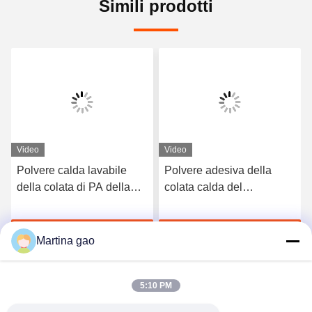
Simili prodotti
Video
Video
Polvere calda lavabile
Polvere adesiva della
della colata di PA della
colata calda del
Co-poliammide bianca per
poliuretano di Tpu del
stampa del trasferimento
nero di DTF per stampa
Chatta Adesso
Chatta Adesso
di calore
del trasferimento di calore
Martina gao
5:10 PM