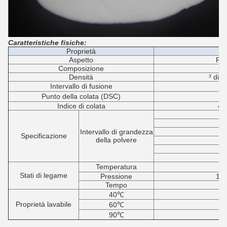
Caratteristiche fisiche:
Proprietà
Aspetto
Pol
Composizione
Co
Densità
³ di 
Intervallo di fusione
1
Punto della colata (DSC)
1
Indice di colata
40
Intervallo di grandezza
Specificazione
della polvere
8
8
1
Temperatura
1
Stati di legame
Pressione
1.0
Tempo
E
40℃
Proprietà lavabile
60℃
90℃