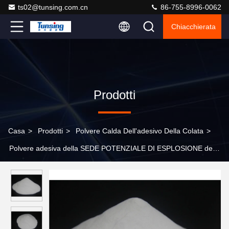
ts02@tunsing.com.cn
86-755-8996-0062
Chiacchierata
Prodotti
Casa
>
Prodotti
>
Polvere Calda Dell'adesivo Della Colata
>
Polvere adesiva della SEDE POTENZIALE DI ESPLOSIONE della
colata calda bianca del poliestere per stampa del trasferimento di
calore