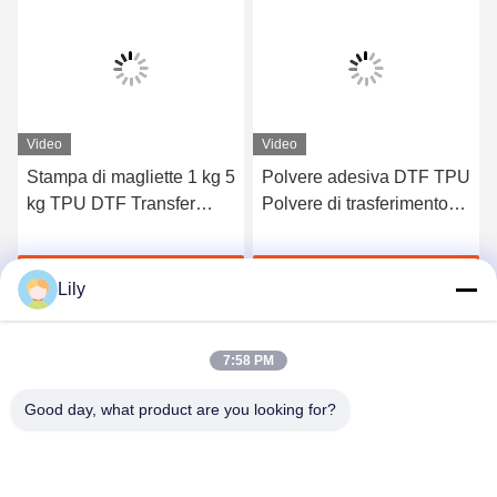
Video
Video
Stampa di magliette 1 kg 5
Polvere adesiva DTF TPU
kg TPU DTF Transfer
Polvere di trasferimento
Powder Adesivo in
termico DTF per la stampa
polvere a caldo
di abbigliamento
Chatta Adesso
Chatta Adesso
Lily
7:58 PM
Good day, what product are you looking for?
Shenzhen Tunsing Plastic Products Co., Ltd.
ts02@tunsing.com.cn