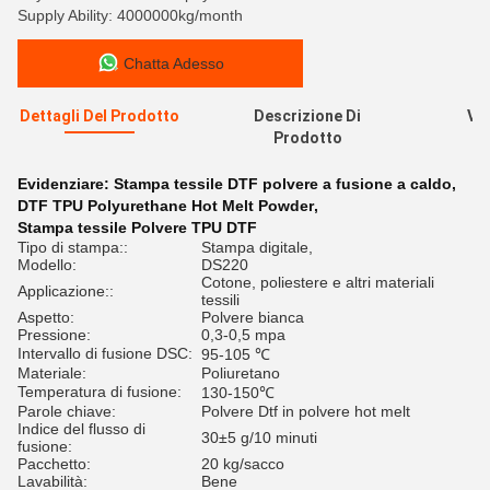
Supply Ability: 4000000kg/month
Chatta Adesso
Dettagli Del Prodotto
Descrizione Di
Val
Prodotto
R
Evidenziare:
Stampa tessile DTF polvere a fusione a caldo
,
DTF TPU Polyurethane Hot Melt Powder
,
Stampa tessile Polvere TPU DTF
Tipo di stampa::
Stampa digitale,
Modello:
DS220
Cotone, poliestere e altri materiali
Applicazione::
tessili
Aspetto:
Polvere bianca
Pressione:
0,3-0,5 mpa
Intervallo di fusione DSC:
95-105 ℃
Materiale:
Poliuretano
Temperatura di fusione:
130-150℃
Parole chiave:
Polvere Dtf in polvere hot melt
Indice del flusso di
30±5 g/10 minuti
fusione:
Pacchetto:
20 kg/sacco
Lavabilità:
Bene