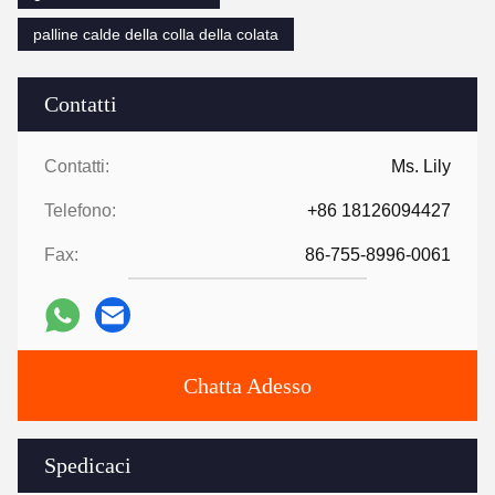
palline calde della colla della colata
Contatti
Contatti:
Ms. Lily
Telefono:
+86 18126094427
Fax:
86-755-8996-0061
Chatta Adesso
Spedicaci