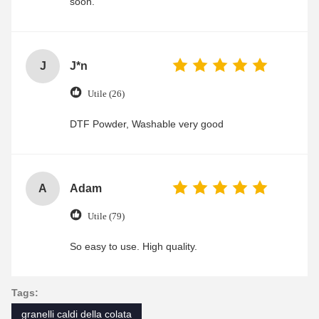
soon.
J
J*n
Utile (26)
DTF Powder, Washable very good
A
Adam
Utile (79)
So easy to use. High quality.
Tags:
granelli caldi della colata