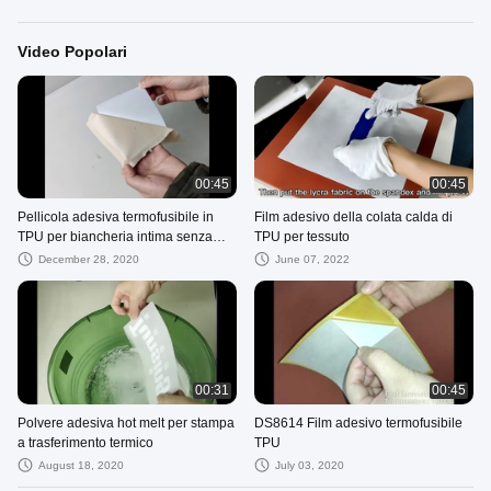
Video Popolari
00:45
00:45
Pellicola adesiva termofusibile in
Film adesivo della colata calda di
TPU per biancheria intima senza
TPU per tessuto
cuciture
December 28, 2020
June 07, 2022
00:31
00:45
Polvere adesiva hot melt per stampa
DS8614 Film adesivo termofusibile
a trasferimento termico
TPU
August 18, 2020
July 03, 2020