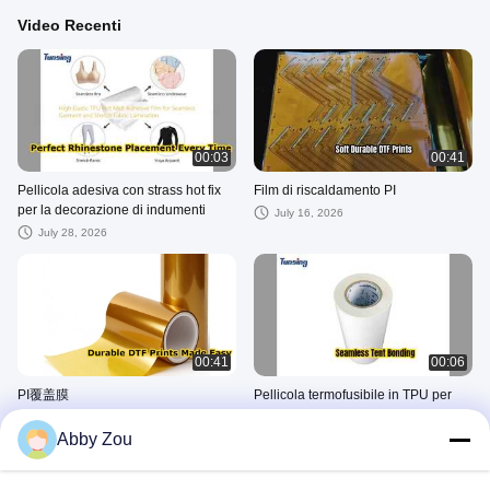
Video Recenti
00:03
00:41
Pellicola adesiva con strass hot fix
Film di riscaldamento PI
per la decorazione di indumenti
July 16, 2026
July 28, 2026
00:41
00:06
PI覆盖膜
Pellicola termofusibile in TPU per
incollaggio di tende senza cuciture
July 15, 2026
Abby Zou
February 11, 2026
胶膜