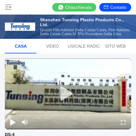
Chiacchierata
Contatto
Shenzhen Tunsing Plastic Products Co.,
Ltd.
Qualità Film Adesivo Della Colata Calda, Film Adesivo
Della Colata Calda Di TPU Produttore Dalla Cina
CASA
VIDEO
LISTA MUSICALE RADIOFONICA
SITO WEB
DS-4